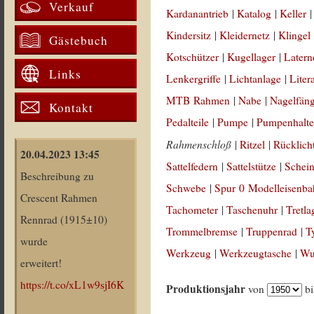
Verkauf
Kardanantrieb
|
Katalog
|
Keller
Kindersitz
|
Kleidernetz
|
Klingel
Gästebuch
Kotschützer
|
Kugellager
|
Latern
Links
Lenkergriffe
|
Lichtanlage
|
Liter
MTB Rahmen
|
Nabe
|
Nagelfän
Kontakt
Pedalteile
|
Pumpe
|
Pumpenhalte
Rahmenschloß
|
Ritzel
|
Rücklich
20.04.2023 13:45
Sattelfedern
|
Sattelstütze
|
Schein
Beschreibung zu
Schwebe
|
Spur 0 Modelleisenb
Crescent Rahmen
Tachometer
|
Taschenuhr
|
Tretla
Rennrad (1915±10)
Trommelbremse
|
Truppenrad
|
T
wurde
Werkzeug
|
Werkzeugtasche
|
Wul
erweitert!
https://t.co/xL1w9sjI6K
Produktionsjahr
von
b