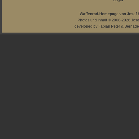
Login
Waffenrad-Homepage von Josef
Photos und Inhalt © 2008-2026
Jos
developed by
Fabian Peter
&
Bernade