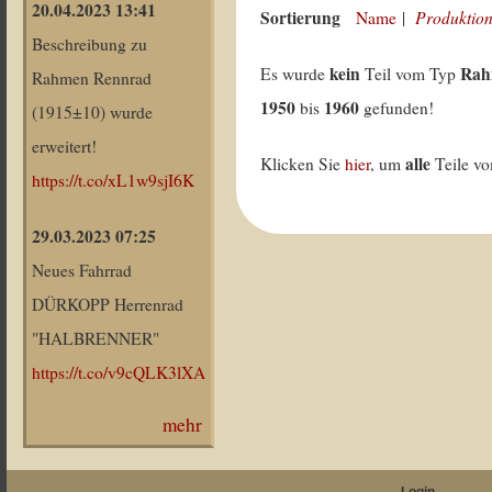
20.04.2023 13:41
Sortierung
Produktion
Name
|
Beschreibung zu
kein
Rah
Es wurde
Teil vom Typ
Rahmen Rennrad
1950
1960
bis
gefunden!
(1915±10) wurde
erweitert!
alle
Klicken Sie
hier
, um
Teile v
https://t.co/xL1w9sjI6K
29.03.2023 07:25
Neues Fahrrad
DÜRKOPP Herrenrad
"HALBRENNER"
https://t.co/v9cQLK3lXA
mehr