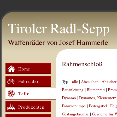
Tiroler Radl-Sepp
Waffenräder von Josef Hammerle
Rahmenschloß
Home
Fahrräder
Typ
alle
|
Abzeichen
|
Abzieher
Bauanleitung
|
Blumenrad
|
Brem
Teile
Dynamo
|
Dynamos, Kleidernetz
Fahrradpumpe
|
Federgabel
|
Fel
Produzenten
Gestängebremse
|
Gewichte für 