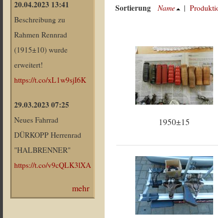
20.04.2023 13:41
Sortierung
Name
|
Produkti
Beschreibung zu
Rahmen Rennrad
(1915±10) wurde
erweitert!
https://t.co/xL1w9sjI6K
29.03.2023 07:25
Neues Fahrrad
1950±15
DÜRKOPP Herrenrad
"HALBRENNER"
https://t.co/v9cQLK3lXA
mehr