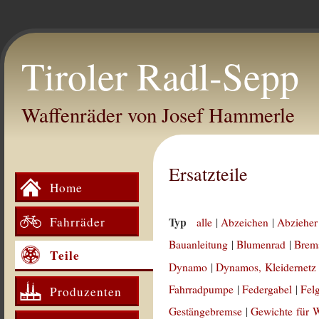
Tiroler Radl-Sepp
Waffenräder von Josef Hammerle
Ersatzteile
Home
Fahrräder
Typ
alle
|
Abzeichen
|
Abzieher
Bauanleitung
|
Blumenrad
|
Brem
Teile
Dynamo
|
Dynamos, Kleidernetz
Fahrradpumpe
|
Federgabel
|
Fel
Produzenten
Gestängebremse
|
Gewichte für 