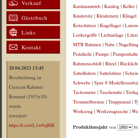
Verkauf
Kardanantrieb
|
Katalog
|
Keller
Kindersitz
|
Kleidernetz
|
Klingel
Gästebuch
Kotschützer
|
Kugellager
|
Latern
Links
Lenkergriffe
|
Lichtanlage
|
Liter
MTB Rahmen
|
Nabe
|
Nagelfän
Kontakt
Pedalteile
|
Pumpe
|
Pumpenhalte
Rahmenschloß
|
Ritzel
|
Rücklich
20.04.2023 13:45
Sattelfedern
|
Sattelstütze
|
Schein
Beschreibung zu
Schwebe
|
Spur 0 Modelleisenb
Crescent Rahmen
Tachometer
|
Taschenuhr
|
Tretla
Rennrad (1915±10)
Trommelbremse
|
Truppenrad
|
T
wurde
Werkzeug
|
Werkzeugtasche
|
Wul
erweitert!
https://t.co/xL1w9sjI6K
Produktionsjahr
von
b