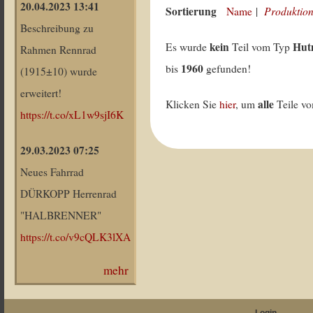
20.04.2023 13:41
Sortierung
Produktion
Name
|
Beschreibung zu
kein
Hut
Es wurde
Teil vom Typ
Rahmen Rennrad
1960
bis
gefunden!
(1915±10) wurde
erweitert!
alle
Klicken Sie
hier
, um
Teile v
https://t.co/xL1w9sjI6K
29.03.2023 07:25
Neues Fahrrad
DÜRKOPP Herrenrad
"HALBRENNER"
https://t.co/v9cQLK3lXA
mehr