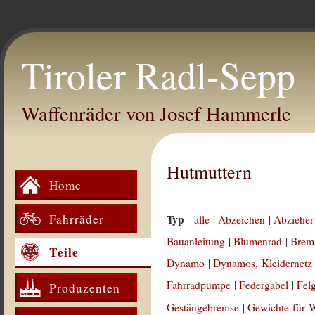
Tiroler Radl-Sepp
Waffenräder von Josef Hammerle
Hutmuttern
Home
Fahrräder
Typ
alle
|
Abzeichen
|
Abzieher
Bauanleitung
|
Blumenrad
|
Brem
Teile
Dynamo
|
Dynamos, Kleidernetz
Fahrradpumpe
|
Federgabel
|
Fel
Produzenten
Gestängebremse
|
Gewichte für 