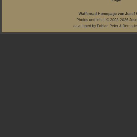
Login
Waffenrad-Homepage von Josef
Photos und Inhalt © 2008-2026
Jos
developed by
Fabian Peter
&
Bernade