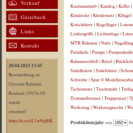
Verkauf
Kardanantrieb
|
Katalog
|
Keller
Kindersitz
|
Kleidernetz
|
Klingel
Gästebuch
Kotschützer
|
Kugellager
|
Latern
Links
Lenkergriffe
|
Lichtanlage
|
Liter
MTB Rahmen
|
Nabe
|
Nagelfän
Kontakt
Pedalteile
|
Pumpe
|
Pumpenhalte
Rahmenschloß
|
Ritzel
|
Rücklich
20.04.2023 13:45
Sattelfedern
|
Sattelstütze
|
Schein
Beschreibung zu
Schwebe
|
Spur 0 Modelleisenb
Crescent Rahmen
Tachometer
|
Taschenuhr
|
Tretla
Rennrad (1915±10)
Trommelbremse
|
Truppenrad
|
T
wurde
Werkzeug
|
Werkzeugtasche
|
Wul
erweitert!
https://t.co/xL1w9sjI6K
Produktionsjahr
von
b