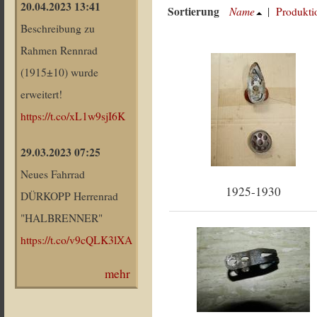
20.04.2023 13:41
Sortierung
Name
|
Produkti
Beschreibung zu
Rahmen Rennrad
(1915±10) wurde
erweitert!
https://t.co/xL1w9sjI6K
29.03.2023 07:25
Neues Fahrrad
1925-1930
DÜRKOPP Herrenrad
"HALBRENNER"
https://t.co/v9cQLK3lXA
mehr