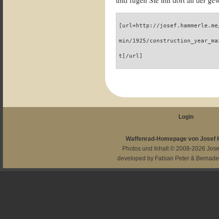
und fügen Sie ihn dort an der gew
[url=http://josef.hammerle.me
min/1925/construction_year_ma
t[/url]
Login
Waffenrad-Homepage von Josef
Photos und Inhalt © 2008-2026
Jos
developed by
Fabian Peter
&
Bernade