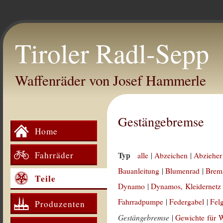
Tiroler Radl-Sepp
Waffenräder von Josef Hammerle
Gestängebremse
Home
Fahrräder
Typ
alle
|
Abzeichen
|
Abzieher
Bauanleitung
|
Blumenrad
|
Brem
Teile
Dynamo
|
Dynamos, Kleidernetz
Fahrradpumpe
|
Federgabel
|
Fel
Produzenten
Gestängebremse
|
Gewichte für 