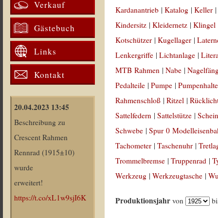
Verkauf
Kardanantrieb
|
Katalog
|
Keller
Kindersitz
|
Kleidernetz
|
Klingel
Gästebuch
Kotschützer
|
Kugellager
|
Latern
Links
Lenkergriffe
|
Lichtanlage
|
Liter
MTB Rahmen
|
Nabe
|
Nagelfän
Kontakt
Pedalteile
|
Pumpe
|
Pumpenhalte
Rahmenschloß
|
Ritzel
|
Rücklich
20.04.2023 13:45
Sattelfedern
|
Sattelstütze
|
Schein
Beschreibung zu
Schwebe
|
Spur 0 Modelleisenb
Crescent Rahmen
Tachometer
|
Taschenuhr
|
Tretla
Rennrad (1915±10)
Trommelbremse
|
Truppenrad
|
T
wurde
Werkzeug
|
Werkzeugtasche
|
Wul
erweitert!
https://t.co/xL1w9sjI6K
Produktionsjahr
von
b