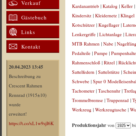
Verkauf
Kardanantrieb
|
Katalog
|
Keller
Kindersitz
|
Kleidernetz
|
Klingel
Gästebuch
Kotschützer
|
Kugellager
|
Latern
Links
Lenkergriffe
|
Lichtanlage
|
Liter
MTB Rahmen
|
Nabe
|
Nagelfän
Kontakt
Pedalteile
|
Pumpe
|
Pumpenhalte
Rahmenschloß
|
Ritzel
|
Rücklich
20.04.2023 13:45
Sattelfedern
|
Sattelstütze
|
Schein
Beschreibung zu
Schwebe
|
Spur 0 Modelleisenb
Crescent Rahmen
Tachometer
|
Taschenuhr
|
Tretla
Rennrad (1915±10)
Trommelbremse
|
Truppenrad
|
T
wurde
Werkzeug
|
Werkzeugtasche
|
Wul
erweitert!
https://t.co/xL1w9sjI6K
Produktionsjahr
von
b