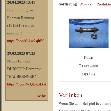
20.04.2023 13:41
Sortierung
Name
|
Produkti
Beschreibung zu
Rahmen Rennrad
(1915±10) wurde
erweitert!
https://t.co/xL1w9sjI6K
29.03.2023 07:25
Puch
Neues Fahrrad
Tretlager
DÜRKOPP Herrenrad
1935±5
"HALBRENNER"
https://t.co/v9cQLK3lXA
Verlinken
mehr
Wenn Sie zum Beispiel in einem 