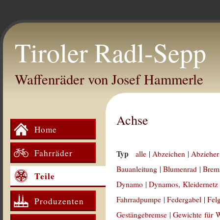
Tiroler Radl-Sepp
Waffenräder von Josef Hammerle
Achse
Home
Fahrräder
Typ
alle
|
Abzeichen
|
Abzieher
Bauanleitung
|
Blumenrad
|
Brem
Teile
Dynamo
|
Dynamos, Kleidernetz
Fahrradpumpe
|
Federgabel
|
Fel
Produzenten
Gestängebremse
|
Gewichte für 