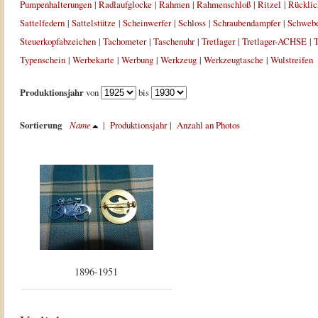
Pumpenhalterungen
|
Radlaufglocke
|
Rahmen
|
Rahmenschloß
|
Ritzel
|
Rücklic
Sattelfedern
|
Sattelstütze
|
Scheinwerfer
|
Schloss
|
Schraubendampfer
|
Schweb
Steuerkopfabzeichen
|
Tachometer
|
Taschenuhr
|
Tretlager
|
Tretlager-ACHSE
|
T
Typenschein
|
Werbekarte
|
Werbung
|
Werkzeug
|
Werkzeugtasche
|
Wulstreifen
Produktionsjahr
von
bis
Sortierung
Name
|
Produktionsjahr
|
Anzahl an Photos
1896-1951