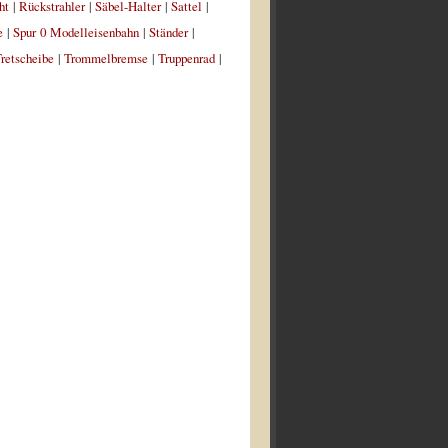
ht
|
Rückstrahler
|
Säbel-Halter
|
Sattel
|
e
|
Spur 0 Modelleisenbahn
|
Ständer
|
retscheibe
|
Trommelbremse
|
Truppenrad
|