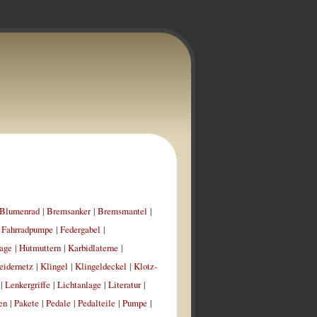
Blumenrad
|
Bremsanker
|
Bremsmantel
|
|
Fahrradpumpe
|
Federgabel
|
age
|
Hutmuttern
|
Karbidlaterne
|
eidernetz
|
Klingel
|
Klingeldeckel
|
Klotz-
|
Lenkergriffe
|
Lichtanlage
|
Literatur
|
en
|
Pakete
|
Pedale
|
Pedalteile
|
Pumpe
|