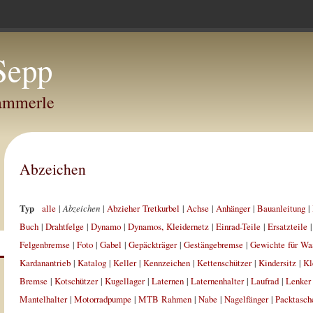
Sepp
Hammerle
Abzeichen
Typ
alle
|
Abzeichen
|
Abzieher Tretkurbel
|
Achse
|
Anhänger
|
Bauanleitung
|
Buch
|
Drahtfelge
|
Dynamo
|
Dynamos, Kleidernetz
|
Einrad-Teile
|
Ersatzteile
Felgenbremse
|
Foto
|
Gabel
|
Gepäckträger
|
Gestängebremse
|
Gewichte für Wa
Kardanantrieb
|
Katalog
|
Keller
|
Kennzeichen
|
Kettenschützer
|
Kindersitz
|
Kl
Bremse
|
Kotschützer
|
Kugellager
|
Laternen
|
Laternenhalter
|
Laufrad
|
Lenker
Mantelhalter
|
Motorradpumpe
|
MTB Rahmen
|
Nabe
|
Nagelfänger
|
Packtasch