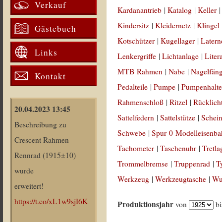
Verkauf
Kardanantrieb
|
Katalog
|
Keller
Kindersitz
|
Kleidernetz
|
Klingel
Gästebuch
Kotschützer
|
Kugellager
|
Latern
Links
Lenkergriffe
|
Lichtanlage
|
Liter
MTB Rahmen
|
Nabe
|
Nagelfän
Kontakt
Pedalteile
|
Pumpe
|
Pumpenhalte
Rahmenschloß
|
Ritzel
|
Rücklich
20.04.2023 13:45
Sattelfedern
|
Sattelstütze
|
Schein
Beschreibung zu
Schwebe
|
Spur 0 Modelleisenb
Crescent Rahmen
Tachometer
|
Taschenuhr
|
Tretla
Rennrad (1915±10)
Trommelbremse
|
Truppenrad
|
T
wurde
Werkzeug
|
Werkzeugtasche
|
Wul
erweitert!
https://t.co/xL1w9sjI6K
Produktionsjahr
von
b