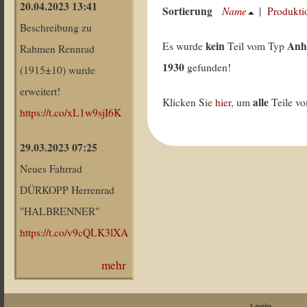
20.04.2023 13:41
Sortierung
Name
|
Produkti
Beschreibung zu
kein
Anh
Es wurde
Teil vom Typ
Rahmen Rennrad
1930
gefunden!
(1915±10) wurde
erweitert!
alle
Klicken Sie
hier
, um
Teile v
https://t.co/xL1w9sjI6K
29.03.2023 07:25
Neues Fahrrad
DÜRKOPP Herrenrad
"HALBRENNER"
https://t.co/v9cQLK3lXA
mehr