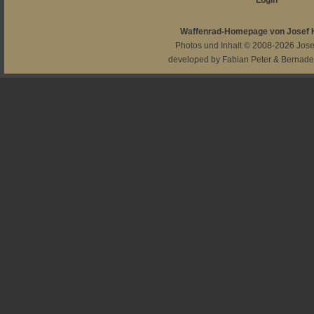
Login
Waffenrad-Homepage von Josef
Photos und Inhalt © 2008-2026
Jos
developed by
Fabian Peter
&
Bernade