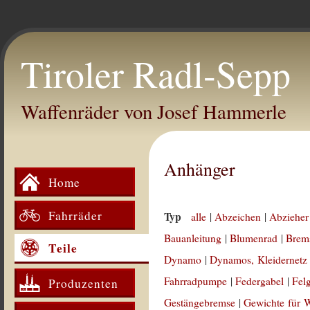
Tiroler Radl-Sepp
Waffenräder von Josef Hammerle
Anhänger
Home
Fahrräder
Typ
alle
|
Abzeichen
|
Abzieher
Bauanleitung
|
Blumenrad
|
Brem
Teile
Dynamo
|
Dynamos, Kleidernetz
Fahrradpumpe
|
Federgabel
|
Fel
Produzenten
Gestängebremse
|
Gewichte für 