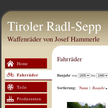
Tiroler Radl-Sepp
Waffenräder von Josef Hammerle
Fahrräder
Home
Fahrräder
Baujahr
von
bis
Teile
Sortierung:
Baujahr
Name
|
Produzenten