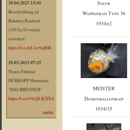
20.04.2023 13:41
Steyr
Beschreibung zu
Waffenrad Type 36
Rahmen Rennrad
1934±2
(1915±10) wurde
erweitert!
https://t.co/xL1w9sjI6K
29.03.2023 07:25
Neues Fahrrad
DÜRKOPP Herrenrad
MEISTER
"HALBRENNER"
Damenballonrad
https://t.co/v9cQLK3lXA
1934/35
mehr