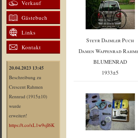
Verkauf
Gästebuch
Links
Steyr Daimler Puch
Kontakt
Damen Waffenrad Rahm
BLUMENRAD
20.04.2023 13:45
1933±5
Beschreibung zu
Crescent Rahmen
Rennrad (1915±10)
wurde
erweitert!
https://t.co/xL1w9sjI6K