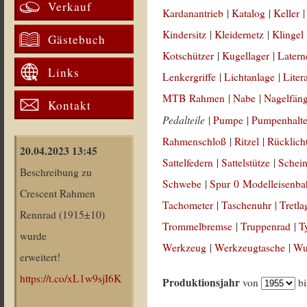
Verkauf
Kardanantrieb
|
Katalog
|
Keller
Kindersitz
|
Kleidernetz
|
Klingel
Gästebuch
Kotschützer
|
Kugellager
|
Latern
Links
Lenkergriffe
|
Lichtanlage
|
Liter
MTB Rahmen
|
Nabe
|
Nagelfän
Kontakt
Pedalteile
|
Pumpe
|
Pumpenhalt
Rahmenschloß
|
Ritzel
|
Rücklich
20.04.2023 13:45
Sattelfedern
|
Sattelstütze
|
Schein
Beschreibung zu
Schwebe
|
Spur 0 Modelleisenb
Crescent Rahmen
Tachometer
|
Taschenuhr
|
Tretla
Rennrad (1915±10)
Trommelbremse
|
Truppenrad
|
T
wurde
Werkzeug
|
Werkzeugtasche
|
Wul
erweitert!
https://t.co/xL1w9sjI6K
Produktionsjahr
von
b