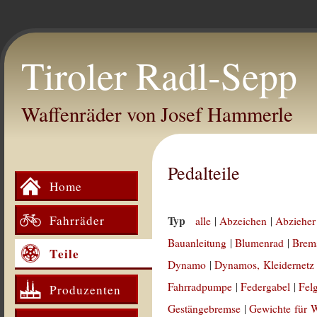
Tiroler Radl-Sepp
Waffenräder von Josef Hammerle
Pedalteile
Home
Fahrräder
Typ
alle
|
Abzeichen
|
Abzieher
Bauanleitung
|
Blumenrad
|
Brem
Teile
Dynamo
|
Dynamos, Kleidernetz
Fahrradpumpe
|
Federgabel
|
Fel
Produzenten
Gestängebremse
|
Gewichte für 