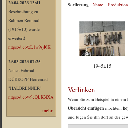
20.04.2023 13:41
Sortierung
Name
|
Produktion
Beschreibung zu
Rahmen Rennrad
(1915±10) wurde
erweitert!
https://t.co/xL1w9sjI6K
29.03.2023 07:25
1945±15
Neues Fahrrad
DÜRKOPP Herrenrad
Verlinken
"HALBRENNER"
https://t.co/v9cQLK3lXA
Wenn Sie zum Beispiel in einem 
Übersicht einfügen
ko
möchten,
mehr
und fügen Sie ihn dort an der gew