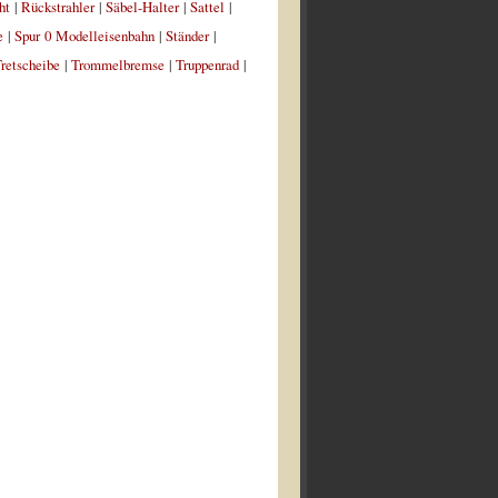
ht
|
Rückstrahler
|
Säbel-Halter
|
Sattel
|
e
|
Spur 0 Modelleisenbahn
|
Ständer
|
retscheibe
|
Trommelbremse
|
Truppenrad
|