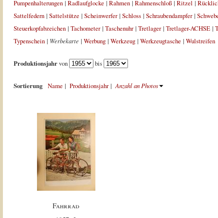
Pumpenhalterungen
|
Radlaufglocke
|
Rahmen
|
Rahmenschloß
|
Ritzel
|
Rücklic
Sattelfedern
|
Sattelstütze
|
Scheinwerfer
|
Schloss
|
Schraubendampfer
|
Schweb
Steuerkopfabzeichen
|
Tachometer
|
Taschenuhr
|
Tretlager
|
Tretlager-ACHSE
|
T
Typenschein
|
Werbekarte
|
Werbung
|
Werkzeug
|
Werkzeugtasche
|
Wulstreifen
Produktionsjahr
von
bis
Sortierung
Name
|
Produktionsjahr
|
Anzahl an Photos
Fahrrad