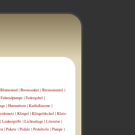
|
Blumenrad
|
Bremsanker
|
Bremsmantel
|
|
Fahrradpumpe
|
Federgabel
|
age
|
Hutmuttern
|
Karbidlaterne
|
eidernetz
|
Klingel
|
Klingeldeckel
|
Klotz-
|
Lenkergriffe
|
Lichtanlage
|
Literatur
|
en
|
Pakete
|
Pedale
|
Pedalteile
|
Pumpe
|