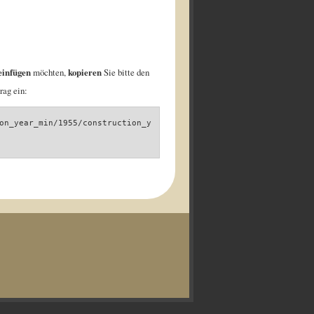
einfügen
möchten,
kopieren
Sie bitte den
rag ein:
on_year_min/1955/construction_y