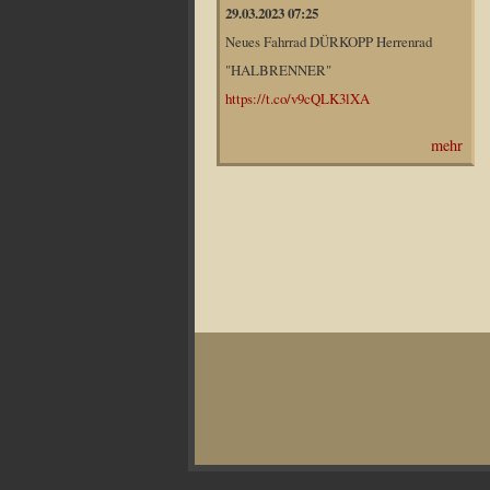
29.03.2023 07:25
Neues Fahrrad DÜRKOPP Herrenrad
"HALBRENNER"
https://t.co/v9cQLK3lXA
mehr