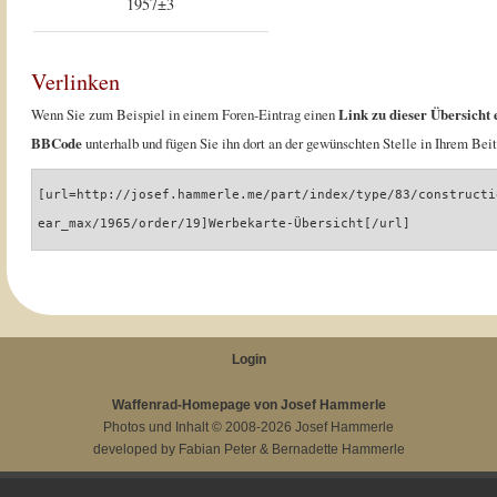
1957±3
Verlinken
Wenn Sie zum Beispiel in einem Foren-Eintrag einen
Link zu dieser Übersicht 
BBCode
unterhalb und fügen Sie ihn dort an der gewünschten Stelle in Ihrem Beit
[url=http://josef.hammerle.me/part/index/type/83/constructi
ear_max/1965/order/19]Werbekarte-Übersicht[/url]
Login
Waffenrad-Homepage von Josef Hammerle
Photos und Inhalt © 2008-2026
Josef Hammerle
developed by
Fabian Peter
&
Bernadette Hammerle