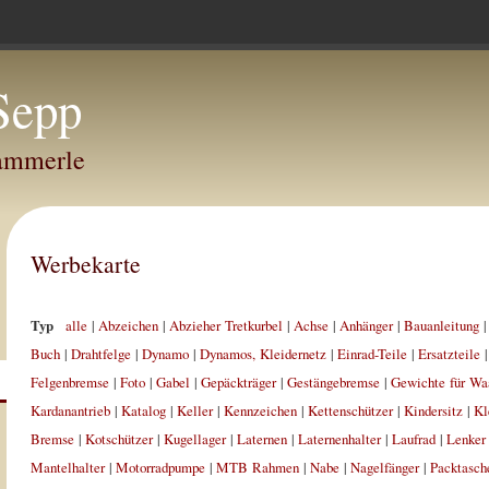
Sepp
Hammerle
Werbekarte
Typ
alle
|
Abzeichen
|
Abzieher Tretkurbel
|
Achse
|
Anhänger
|
Bauanleitung
Buch
|
Drahtfelge
|
Dynamo
|
Dynamos, Kleidernetz
|
Einrad-Teile
|
Ersatzteile
Felgenbremse
|
Foto
|
Gabel
|
Gepäckträger
|
Gestängebremse
|
Gewichte für Wa
Kardanantrieb
|
Katalog
|
Keller
|
Kennzeichen
|
Kettenschützer
|
Kindersitz
|
Kl
Bremse
|
Kotschützer
|
Kugellager
|
Laternen
|
Laternenhalter
|
Laufrad
|
Lenker
Mantelhalter
|
Motorradpumpe
|
MTB Rahmen
|
Nabe
|
Nagelfänger
|
Packtasch