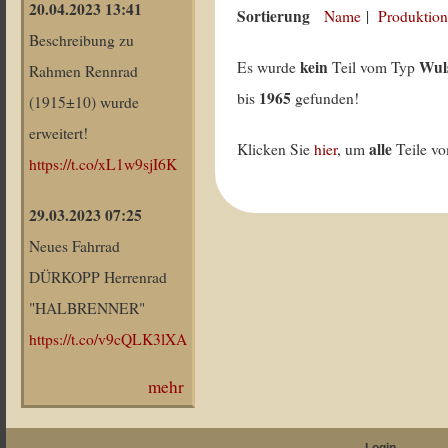
20.04.2023 13:41
Sortierung
Name
|
Produktion
Beschreibung zu
kein
Wuls
Es wurde
Teil vom Typ
Rahmen Rennrad
1965
bis
gefunden!
(1915±10) wurde
erweitert!
alle
Klicken Sie
hier
, um
Teile v
https://t.co/xL1w9sjI6K
29.03.2023 07:25
Neues Fahrrad
DÜRKOPP Herrenrad
"HALBRENNER"
https://t.co/v9cQLK3lXA
mehr