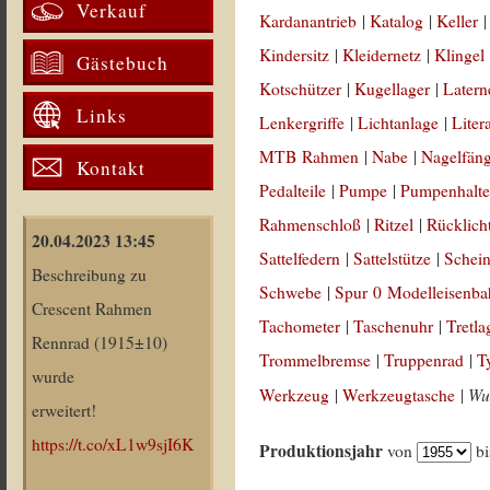
Verkauf
Kardanantrieb
|
Katalog
|
Keller
Kindersitz
|
Kleidernetz
|
Klingel
Gästebuch
Kotschützer
|
Kugellager
|
Latern
Links
Lenkergriffe
|
Lichtanlage
|
Liter
MTB Rahmen
|
Nabe
|
Nagelfän
Kontakt
Pedalteile
|
Pumpe
|
Pumpenhalte
Rahmenschloß
|
Ritzel
|
Rücklich
20.04.2023 13:45
Sattelfedern
|
Sattelstütze
|
Schein
Beschreibung zu
Schwebe
|
Spur 0 Modelleisenb
Crescent Rahmen
Tachometer
|
Taschenuhr
|
Tretla
Rennrad (1915±10)
Trommelbremse
|
Truppenrad
|
T
wurde
Wul
Werkzeug
|
Werkzeugtasche
|
erweitert!
https://t.co/xL1w9sjI6K
Produktionsjahr
von
b