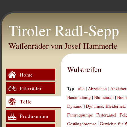
Tiroler Radl-Sepp
Waffenräder von Josef Hammerle
Wulstreifen
Home
Fahrräder
Typ
alle
|
Abzeichen
|
Abzieher
Bauanleitung
|
Blumenrad
|
Brem
Teile
Dynamo
|
Dynamos, Kleidernetz
Fahrradpumpe
|
Federgabel
|
Fel
Produzenten
Gestängebremse
|
Gewichte für 