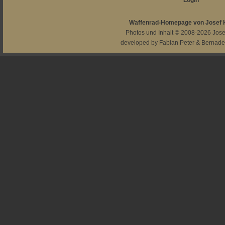
Login
Waffenrad-Homepage von Josef
Photos und Inhalt © 2008-2026
Jos
developed by
Fabian Peter
&
Bernade