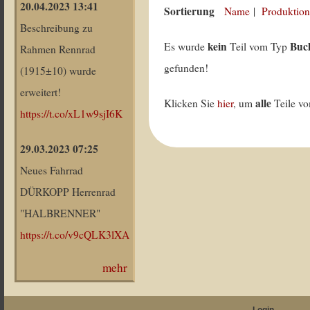
20.04.2023 13:41
Sortierung
Name
|
Produktion
Beschreibung zu
kein
Buc
Es wurde
Teil vom Typ
Rahmen Rennrad
gefunden!
(1915±10) wurde
erweitert!
alle
Klicken Sie
hier
, um
Teile v
https://t.co/xL1w9sjI6K
29.03.2023 07:25
Neues Fahrrad
DÜRKOPP Herrenrad
"HALBRENNER"
https://t.co/v9cQLK3lXA
mehr