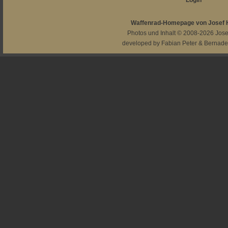
Login
Waffenrad-Homepage von Josef
Photos und Inhalt © 2008-2026
Jos
developed by
Fabian Peter
&
Bernade