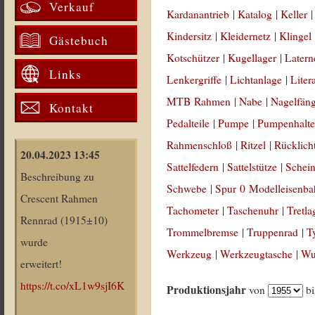
Verkauf
Kardanantrieb
|
Katalog
|
Keller
Kindersitz
|
Kleidernetz
|
Klingel
Gästebuch
Kotschützer
|
Kugellager
|
Latern
Links
Lenkergriffe
|
Lichtanlage
|
Liter
MTB Rahmen
|
Nabe
|
Nagelfän
Kontakt
Pedalteile
|
Pumpe
|
Pumpenhalte
Rahmenschloß
|
Ritzel
|
Rücklich
20.04.2023 13:45
Sattelfedern
|
Sattelstütze
|
Schein
Beschreibung zu
Schwebe
|
Spur 0 Modelleisenb
Crescent Rahmen
Tachometer
|
Taschenuhr
|
Tretla
Rennrad (1915±10)
Trommelbremse
|
Truppenrad
|
T
wurde
Werkzeug
|
Werkzeugtasche
|
Wul
erweitert!
https://t.co/xL1w9sjI6K
Produktionsjahr
von
b