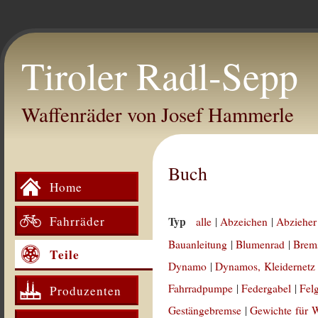
Tiroler Radl-Sepp
Waffenräder von Josef Hammerle
Buch
Home
Fahrräder
Typ
alle
|
Abzeichen
|
Abzieher
Bauanleitung
|
Blumenrad
|
Brem
Teile
Dynamo
|
Dynamos, Kleidernetz
Fahrradpumpe
|
Federgabel
|
Fel
Produzenten
Gestängebremse
|
Gewichte für 