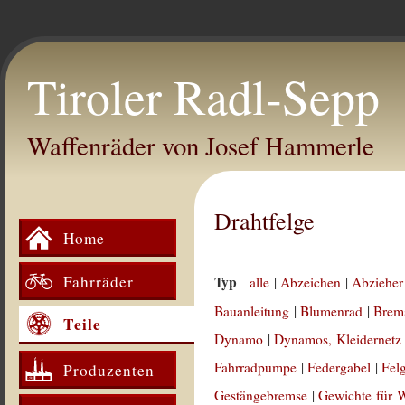
Tiroler Radl-Sepp
Waffenräder von Josef Hammerle
Drahtfelge
Home
Fahrräder
Typ
alle
|
Abzeichen
|
Abzieher
Bauanleitung
|
Blumenrad
|
Brem
Teile
Dynamo
|
Dynamos, Kleidernetz
Fahrradpumpe
|
Federgabel
|
Fel
Produzenten
Gestängebremse
|
Gewichte für 