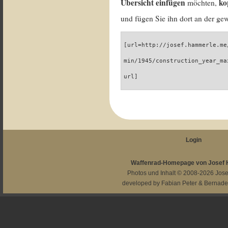
Übersicht einfügen
ko
möchten,
und fügen Sie ihn dort an der gew
[url=http://josef.hammerle.me
min/1945/construction_year_ma
url]
Login
Waffenrad-Homepage von Josef
Photos und Inhalt © 2008-2026
Jos
developed by
Fabian Peter
&
Bernade