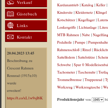
Verkauf
Kardanantrieb
|
Katalog
|
Keller
Kindersitz
|
Kleidernetz
|
Klingel
Gästebuch
Kotschützer
|
Kugellager
|
Latern
Links
Lenkergriffe
|
Lichtanlage
|
Liter
MTB Rahmen
|
Nabe
|
Nagelfän
Kontakt
Pedalteile
|
Pumpe
|
Pumpenhalte
Rahmenschloß
|
Ritzel
|
Rücklich
20.04.2023 13:45
Sattelfedern
|
Sattelstütze
|
Schein
Beschreibung zu
Schwebe
|
Spur 0 Modelleisenb
Crescent Rahmen
Tachometer
|
Taschenuhr
|
Tretla
Rennrad (1915±10)
Trommelbremse
|
Truppenrad
|
T
wurde
Werkzeug
|
Werkzeugtasche
|
Wul
erweitert!
https://t.co/xL1w9sjI6K
Produktionsjahr
von
b