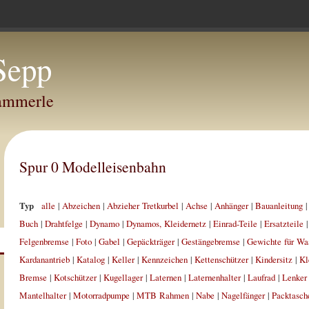
Sepp
Hammerle
Spur 0 Modelleisenbahn
Typ
alle
|
Abzeichen
|
Abzieher Tretkurbel
|
Achse
|
Anhänger
|
Bauanleitung
Buch
|
Drahtfelge
|
Dynamo
|
Dynamos, Kleidernetz
|
Einrad-Teile
|
Ersatzteile
Felgenbremse
|
Foto
|
Gabel
|
Gepäckträger
|
Gestängebremse
|
Gewichte für Wa
Kardanantrieb
|
Katalog
|
Keller
|
Kennzeichen
|
Kettenschützer
|
Kindersitz
|
Kl
Bremse
|
Kotschützer
|
Kugellager
|
Laternen
|
Laternenhalter
|
Laufrad
|
Lenker
Mantelhalter
|
Motorradpumpe
|
MTB Rahmen
|
Nabe
|
Nagelfänger
|
Packtasch