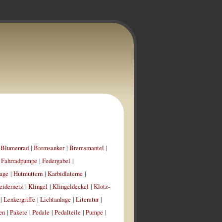
|
Blumenrad
|
Bremsanker
|
Bremsmantel
|
|
Fahrradpumpe
|
Federgabel
|
age
|
Hutmuttern
|
Karbidlaterne
|
eidernetz
|
Klingel
|
Klingeldeckel
|
Klotz-
|
Lenkergriffe
|
Lichtanlage
|
Literatur
|
en
|
Pakete
|
Pedale
|
Pedalteile
|
Pumpe
|