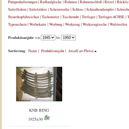
Pumpenhalterungen
|
Radlaufglocke
|
Rahmen
|
Rahmenschloß
|
Ritzel
|
Rücklic
Sattelfedern
|
Sattelstütze
|
Scheinwerfer
|
Schloss
|
Schraubendampfer
|
Schweb
Steuerkopfabzeichen
|
Tachometer
|
Taschenuhr
|
Tretlager
|
Tretlager-ACHSE
|
T
Typenschein
|
Werbekarte
|
Werbung
|
Werkzeug
|
Werkzeugtasche
|
Wulstreifen
Produktionsjahr
von
bis
Sortierung
Name
|
Produktionsjahr
|
Anzahl an Photos
KNB BING
1925±30