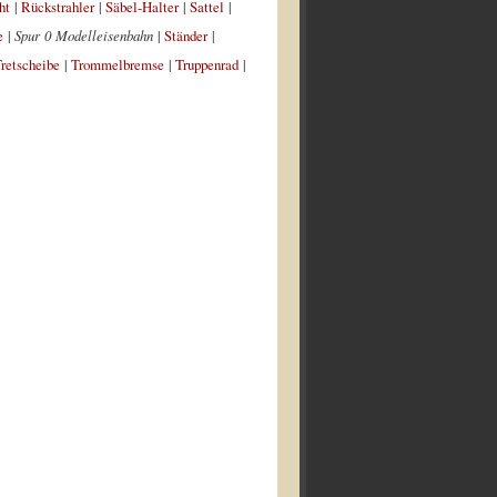
ht
|
Rückstrahler
|
Säbel-Halter
|
Sattel
|
e
|
Spur 0 Modelleisenbahn
|
Ständer
|
retscheibe
|
Trommelbremse
|
Truppenrad
|