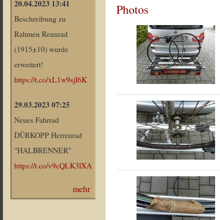
20.04.2023 13:41
Photos
Beschreibung zu
Rahmen Rennrad
(1915±10) wurde
erweitert!
https://t.co/xL1w9sjI6K
29.03.2023 07:25
Neues Fahrrad
DÜRKOPP Herrenrad
"HALBRENNER"
https://t.co/v9cQLK3lXA
mehr