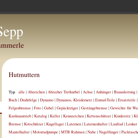
Sepp
Hammerle
Hutmuttern
Typ
alle
|
Abzeichen
|
Abzieher Tretkurbel
|
Achse
|
Anhänger
|
Bauanleitung
Buch
|
Drahtfelge
|
Dynamo
|
Dynamos, Kleidernetz
|
Einrad-Teile
|
Ersatzteile
Felgenbremse
|
Foto
|
Gabel
|
Gepäckträger
|
Gestängebremse
|
Gewichte für Wa
Kardanantrieb
|
Katalog
|
Keller
|
Kennzeichen
|
Kettenschützer
|
Kindersitz
|
Kl
Bremse
|
Kotschützer
|
Kugellager
|
Laternen
|
Laternenhalter
|
Laufrad
|
Lenker
Mantelhalter
|
Motorradpumpe
|
MTB Rahmen
|
Nabe
|
Nagelfänger
|
Packtasch