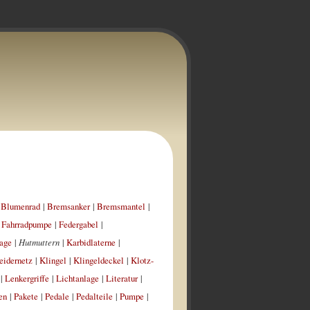
|
Blumenrad
|
Bremsanker
|
Bremsmantel
|
|
Fahrradpumpe
|
Federgabel
|
age
|
Hutmuttern
|
Karbidlaterne
|
eidernetz
|
Klingel
|
Klingeldeckel
|
Klotz-
|
Lenkergriffe
|
Lichtanlage
|
Literatur
|
en
|
Pakete
|
Pedale
|
Pedalteile
|
Pumpe
|