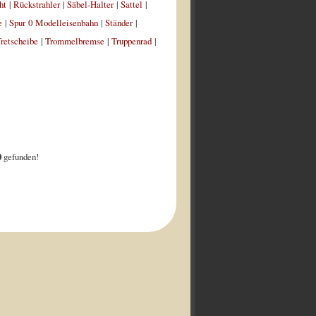
ht
|
Rückstrahler
|
Säbel-Halter
|
Sattel
|
e
|
Spur 0 Modelleisenbahn
|
Ständer
|
retscheibe
|
Trommelbremse
|
Truppenrad
|
0
gefunden!