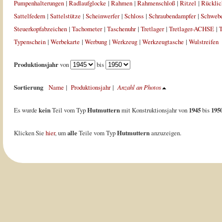
Pumpenhalterungen
|
Radlaufglocke
|
Rahmen
|
Rahmenschloß
|
Ritzel
|
Rücklic
Sattelfedern
|
Sattelstütze
|
Scheinwerfer
|
Schloss
|
Schraubendampfer
|
Schweb
Steuerkopfabzeichen
|
Tachometer
|
Taschenuhr
|
Tretlager
|
Tretlager-ACHSE
|
T
Typenschein
|
Werbekarte
|
Werbung
|
Werkzeug
|
Werkzeugtasche
|
Wulstreifen
Produktionsjahr
von
bis
Sortierung
Name
|
Produktionsjahr
|
Anzahl an Photos
Es wurde
kein
Teil vom Typ
Hutmuttern
mit Konstruktionsjahr von
1945
bis
195
Klicken Sie
hier
, um
alle
Teile vom Typ
Hutmuttern
anzuzeigen.