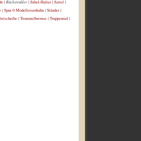
ht
|
Rückstrahler
|
Säbel-Halter
|
Sattel
|
e
|
Spur 0 Modelleisenbahn
|
Ständer
|
retscheibe
|
Trommelbremse
|
Truppenrad
|