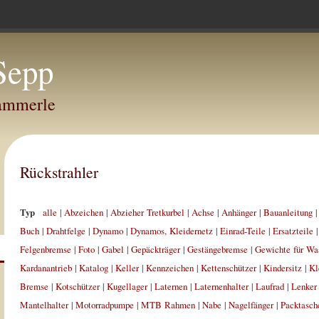
Sepp
Hammerle
Rückstrahler
Typ
alle
|
Abzeichen
|
Abzieher Tretkurbel
|
Achse
|
Anhänger
|
Bauanleitung
Buch
|
Drahtfelge
|
Dynamo
|
Dynamos, Kleidernetz
|
Einrad-Teile
|
Ersatzteile
Felgenbremse
|
Foto
|
Gabel
|
Gepäckträger
|
Gestängebremse
|
Gewichte für Wa
Kardanantrieb
|
Katalog
|
Keller
|
Kennzeichen
|
Kettenschützer
|
Kindersitz
|
Kl
Bremse
|
Kotschützer
|
Kugellager
|
Laternen
|
Laternenhalter
|
Laufrad
|
Lenker
Mantelhalter
|
Motorradpumpe
|
MTB Rahmen
|
Nabe
|
Nagelfänger
|
Packtasch