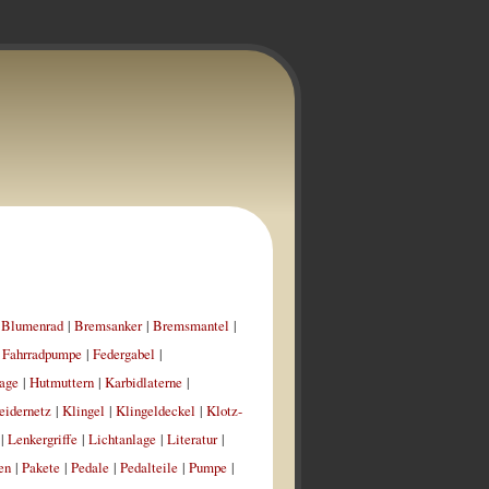
|
Blumenrad
|
Bremsanker
|
Bremsmantel
|
|
Fahrradpumpe
|
Federgabel
|
age
|
Hutmuttern
|
Karbidlaterne
|
eidernetz
|
Klingel
|
Klingeldeckel
|
Klotz-
|
Lenkergriffe
|
Lichtanlage
|
Literatur
|
en
|
Pakete
|
Pedale
|
Pedalteile
|
Pumpe
|