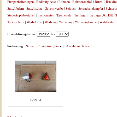
Pumpenhalterungen
|
Radlaufglocke
|
Rahmen
|
Rahmenschloß
|
Ritzel
|
Rücklic
Sattelfedern
|
Sattelstütze
|
Scheinwerfer
|
Schloss
|
Schraubendampfer
|
Schweb
Steuerkopfabzeichen
|
Tachometer
|
Taschenuhr
|
Tretlager
|
Tretlager-ACHSE
|
T
Typenschein
|
Werbekarte
|
Werbung
|
Werkzeug
|
Werkzeugtasche
|
Wulstreifen
Produktionsjahr
von
bis
Sortierung
Name
|
Produktionsjahr
|
Anzahl an Photos
1929±4