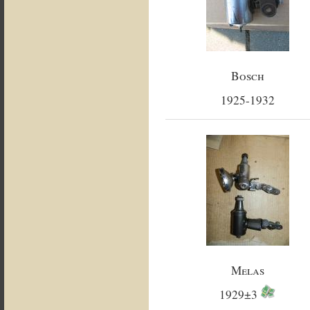
Bosch
1925-1932
Melas
1929±3