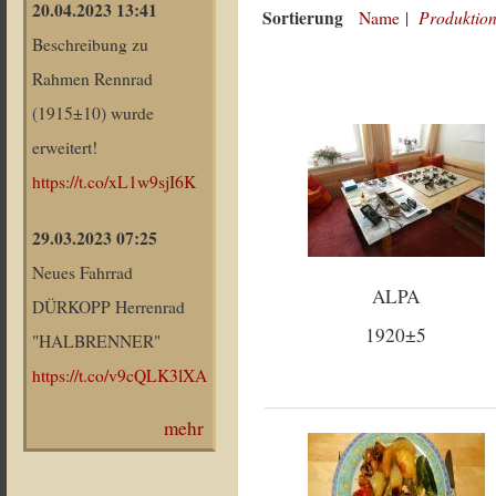
20.04.2023 13:41
Sortierung
Produktion
Name
|
Beschreibung zu
Rahmen Rennrad
(1915±10) wurde
erweitert!
https://t.co/xL1w9sjI6K
29.03.2023 07:25
Neues Fahrrad
ALPA
DÜRKOPP Herrenrad
1920±5
"HALBRENNER"
https://t.co/v9cQLK3lXA
mehr