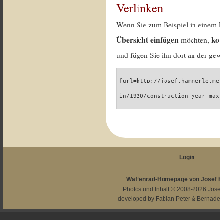
Verlinken
Wenn Sie zum Beispiel in einem 
Übersicht einfügen
ko
möchten,
und fügen Sie ihn dort an der gew
[url=http://josef.hammerle.me
in/1920/construction_year_max
Login
Waffenrad-Homepage von Josef
Photos und Inhalt © 2008-2026
Jos
developed by
Fabian Peter
&
Bernade