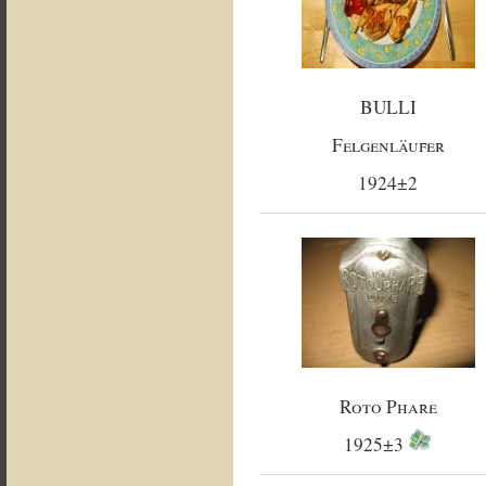
BULLI
Felgenläufer
1924±2
Roto Phare
1925±3