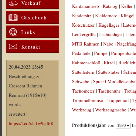
Verkauf
Kardanantrieb
|
Katalog
|
Keller
Kindersitz
|
Kleidernetz
|
Klingel
Gästebuch
Kotschützer
|
Kugellager
|
Latern
Links
Lenkergriffe
|
Lichtanlage
|
Liter
MTB Rahmen
|
Nabe
|
Nagelfän
Kontakt
Pedalteile
|
Pumpe
|
Pumpenhalte
Rahmenschloß
|
Ritzel
|
Rücklich
20.04.2023 13:45
Sattelfedern
|
Sattelstütze
|
Schein
Beschreibung zu
Schwebe
|
Spur 0 Modelleisenb
Crescent Rahmen
Tachometer
|
Taschenuhr
|
Tretla
Rennrad (1915±10)
Trommelbremse
|
Truppenrad
|
T
wurde
Werkzeug
|
Werkzeugtasche
|
Wul
erweitert!
https://t.co/xL1w9sjI6K
Produktionsjahr
von
b