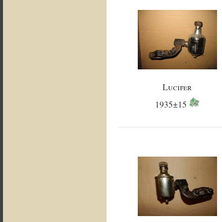
Lucifer
1935±15