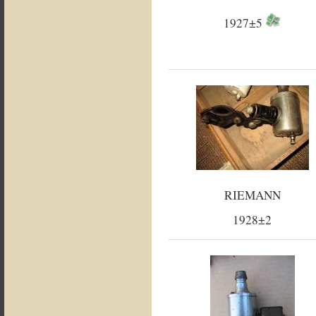
1927±5
RIEMANN
1928±2