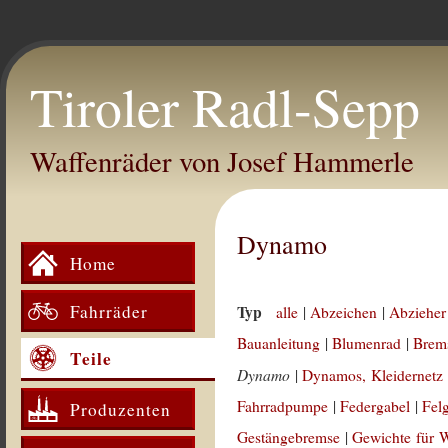
Tiroler Radl-Sepp
Waffenräder von Josef Hammerle
Dynamo
Home
Fahrräder
Typ
alle
|
Abzeichen
|
Abzieher
Bauanleitung
|
Blumenrad
|
Brem
Teile
Dynamo
|
Dynamos, Kleidernetz
Fahrradpumpe
|
Federgabel
|
Fel
Produzenten
Gestängebremse
|
Gewichte für 