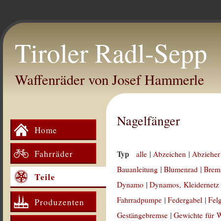
Tiroler Radl-Sepp
Waffenräder von Josef Hammerle
Nagelfänger
Home
Fahrräder
Typ
alle
|
Abzeichen
|
Abzieher
Bauanleitung
|
Blumenrad
|
Brem
Teile
Dynamo
|
Dynamos, Kleidernetz
Fahrradpumpe
|
Federgabel
|
Fel
Produzenten
Gestängebremse
|
Gewichte für 