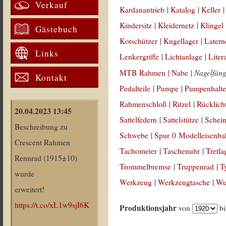
Verkauf
Kardanantrieb
|
Katalog
|
Keller
Kindersitz
|
Kleidernetz
|
Klingel
Gästebuch
Kotschützer
|
Kugellager
|
Latern
Links
Lenkergriffe
|
Lichtanlage
|
Liter
Nagelfäng
MTB Rahmen
|
Nabe
|
Kontakt
Pedalteile
|
Pumpe
|
Pumpenhalte
Rahmenschloß
|
Ritzel
|
Rücklich
20.04.2023 13:45
Sattelfedern
|
Sattelstütze
|
Schein
Beschreibung zu
Schwebe
|
Spur 0 Modelleisenb
Crescent Rahmen
Tachometer
|
Taschenuhr
|
Tretla
Rennrad (1915±10)
Trommelbremse
|
Truppenrad
|
T
wurde
Werkzeug
|
Werkzeugtasche
|
Wul
erweitert!
https://t.co/xL1w9sjI6K
Produktionsjahr
von
b