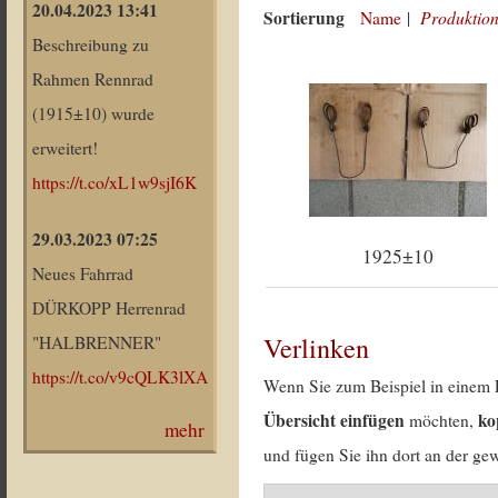
20.04.2023 13:41
Sortierung
Produktion
Name
|
Beschreibung zu
Rahmen Rennrad
(1915±10) wurde
erweitert!
https://t.co/xL1w9sjI6K
29.03.2023 07:25
1925±10
Neues Fahrrad
DÜRKOPP Herrenrad
Verlinken
"HALBRENNER"
https://t.co/v9cQLK3lXA
Wenn Sie zum Beispiel in einem 
Übersicht einfügen
ko
möchten,
mehr
und fügen Sie ihn dort an der gew