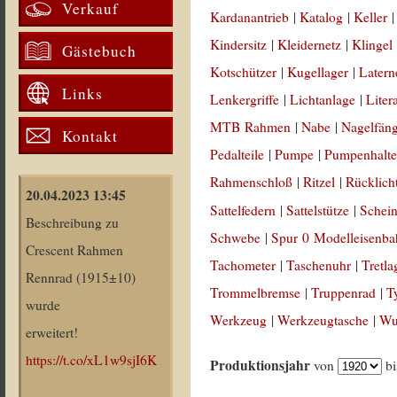
Verkauf
Kardanantrieb
|
Katalog
|
Keller
Kindersitz
|
Kleidernetz
|
Klingel
Gästebuch
Kotschützer
|
Kugellager
|
Latern
Links
Lenkergriffe
|
Lichtanlage
|
Liter
MTB Rahmen
|
Nabe
|
Nagelfän
Kontakt
Pedalteile
|
Pumpe
|
Pumpenhalte
Rahmenschloß
|
Ritzel
|
Rücklich
20.04.2023 13:45
Sattelfedern
|
Sattelstütze
|
Schein
Beschreibung zu
Schwebe
|
Spur 0 Modelleisenb
Crescent Rahmen
Tachometer
|
Taschenuhr
|
Tretla
Rennrad (1915±10)
Trommelbremse
|
Truppenrad
|
T
wurde
Werkzeug
|
Werkzeugtasche
|
Wul
erweitert!
https://t.co/xL1w9sjI6K
Produktionsjahr
von
b