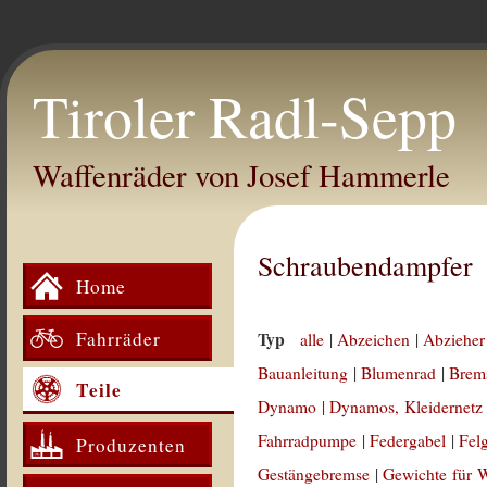
Tiroler Radl-Sepp
Waffenräder von Josef Hammerle
Schraubendampfer
Home
Fahrräder
Typ
alle
|
Abzeichen
|
Abzieher
Bauanleitung
|
Blumenrad
|
Brem
Teile
Dynamo
|
Dynamos, Kleidernetz
Fahrradpumpe
|
Federgabel
|
Fel
Produzenten
Gestängebremse
|
Gewichte für 