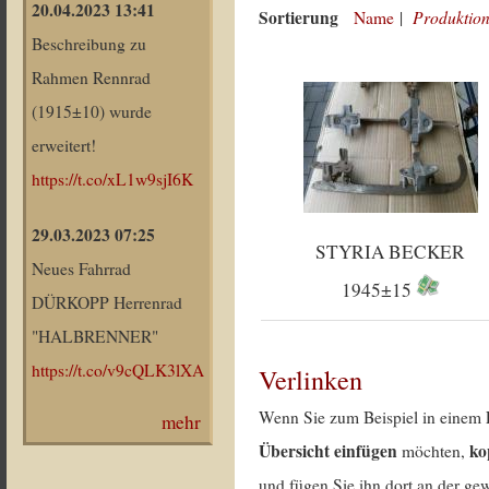
20.04.2023 13:41
Sortierung
Produktion
Name
|
Beschreibung zu
Rahmen Rennrad
(1915±10) wurde
erweitert!
https://t.co/xL1w9sjI6K
29.03.2023 07:25
STYRIA BECKER
Neues Fahrrad
1945±15
DÜRKOPP Herrenrad
"HALBRENNER"
https://t.co/v9cQLK3lXA
Verlinken
Wenn Sie zum Beispiel in einem 
mehr
Übersicht einfügen
ko
möchten,
und fügen Sie ihn dort an der gew