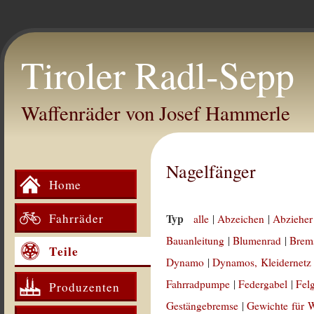
Tiroler Radl-Sepp
Waffenräder von Josef Hammerle
Nagelfänger
Home
Fahrräder
Typ
alle
|
Abzeichen
|
Abzieher
Bauanleitung
|
Blumenrad
|
Brem
Teile
Dynamo
|
Dynamos, Kleidernetz
Fahrradpumpe
|
Federgabel
|
Fel
Produzenten
Gestängebremse
|
Gewichte für 