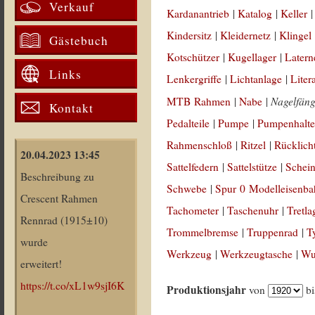
Verkauf
Kardanantrieb
|
Katalog
|
Keller
Kindersitz
|
Kleidernetz
|
Klingel
Gästebuch
Kotschützer
|
Kugellager
|
Latern
Links
Lenkergriffe
|
Lichtanlage
|
Liter
Nagelfäng
MTB Rahmen
|
Nabe
|
Kontakt
Pedalteile
|
Pumpe
|
Pumpenhalte
Rahmenschloß
|
Ritzel
|
Rücklich
20.04.2023 13:45
Sattelfedern
|
Sattelstütze
|
Schein
Beschreibung zu
Schwebe
|
Spur 0 Modelleisenb
Crescent Rahmen
Tachometer
|
Taschenuhr
|
Tretla
Rennrad (1915±10)
Trommelbremse
|
Truppenrad
|
T
wurde
Werkzeug
|
Werkzeugtasche
|
Wul
erweitert!
https://t.co/xL1w9sjI6K
Produktionsjahr
von
b