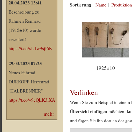
20.04.2023 13:41
Sortierung
Name
|
Produktion
Beschreibung zu
Rahmen Rennrad
(1915±10) wurde
erweitert!
https://t.co/xL1w9sjI6K
29.03.2023 07:25
1925±10
Neues Fahrrad
DÜRKOPP Herrenrad
Verlinken
"HALBRENNER"
https://t.co/v9cQLK3lXA
Wenn Sie zum Beispiel in einem 
Übersicht einfügen
ko
möchten,
mehr
und fügen Sie ihn dort an der gew