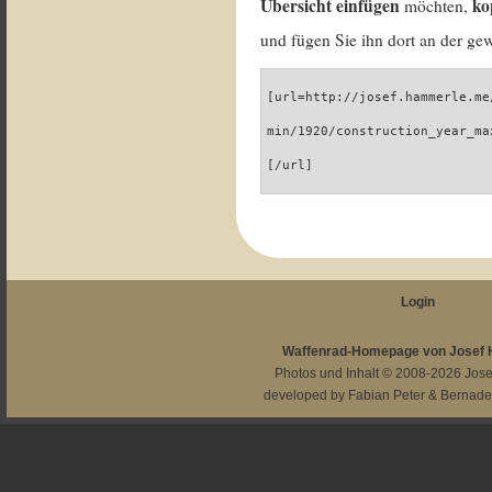
Übersicht einfügen
ko
möchten,
und fügen Sie ihn dort an der gew
[url=http://josef.hammerle.me
min/1920/construction_year_ma
[/url]
Login
Waffenrad-Homepage von Josef
Photos und Inhalt © 2008-2026
Jos
developed by
Fabian Peter
&
Bernade