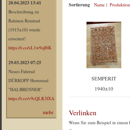
20.04.2023 13:41
Sortierung
Name
|
Produktion
Beschreibung zu
Rahmen Rennrad
(1915±10) wurde
erweitert!
https://t.co/xL1w9sjI6K
29.03.2023 07:25
Neues Fahrrad
SEMPERIT
DÜRKOPP Herrenrad
1940±10
"HALBRENNER"
https://t.co/v9cQLK3lXA
Verlinken
mehr
Wenn Sie zum Beispiel in einem 