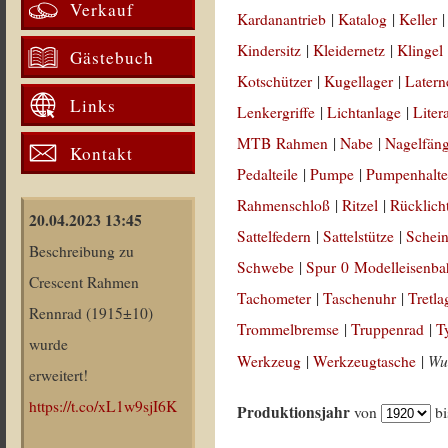
Verkauf
Kardanantrieb
|
Katalog
|
Keller
Kindersitz
|
Kleidernetz
|
Klingel
Gästebuch
Kotschützer
|
Kugellager
|
Latern
Links
Lenkergriffe
|
Lichtanlage
|
Liter
MTB Rahmen
|
Nabe
|
Nagelfän
Kontakt
Pedalteile
|
Pumpe
|
Pumpenhalte
Rahmenschloß
|
Ritzel
|
Rücklich
20.04.2023 13:45
Sattelfedern
|
Sattelstütze
|
Schein
Beschreibung zu
Schwebe
|
Spur 0 Modelleisenb
Crescent Rahmen
Tachometer
|
Taschenuhr
|
Tretla
Rennrad (1915±10)
Trommelbremse
|
Truppenrad
|
T
wurde
Wul
Werkzeug
|
Werkzeugtasche
|
erweitert!
https://t.co/xL1w9sjI6K
Produktionsjahr
von
b