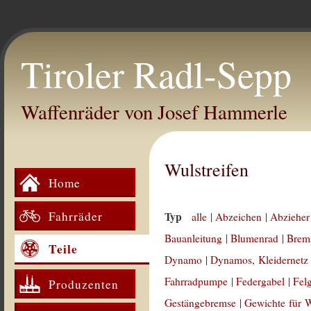
Tiroler Radl-Sepp
Waffenräder von Josef Hammerle
Wulstreifen
Home
Fahrräder
Typ
alle
|
Abzeichen
|
Abzieher
Bauanleitung
|
Blumenrad
|
Brem
Teile
Dynamo
|
Dynamos, Kleidernetz
Fahrradpumpe
|
Federgabel
|
Fel
Produzenten
Gestängebremse
|
Gewichte für 