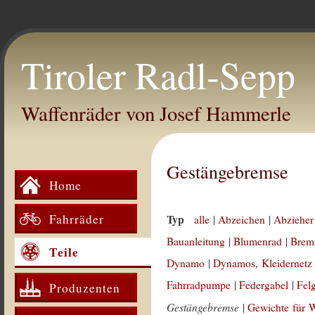
Tiroler Radl-Sepp
Waffenräder von Josef Hammerle
Gestängebremse
Home
Fahrräder
Typ
alle
|
Abzeichen
|
Abzieher
Bauanleitung
|
Blumenrad
|
Brem
Teile
Dynamo
|
Dynamos, Kleidernetz
Fahrradpumpe
|
Federgabel
|
Fel
Produzenten
Gestängebremse
|
Gewichte für 