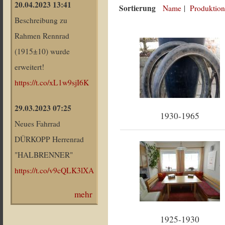
20.04.2023 13:41
Sortierung
Name
|
Produktion
Beschreibung zu
Rahmen Rennrad
(1915±10) wurde
erweitert!
https://t.co/xL1w9sjI6K
29.03.2023 07:25
1930-1965
Neues Fahrrad
DÜRKOPP Herrenrad
"HALBRENNER"
https://t.co/v9cQLK3lXA
mehr
1925-1930