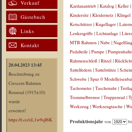
Verkauf
Kardanantrieb
|
Katalog
|
Keller
Kindersitz
|
Kleidernetz
|
Klingel
Gästebuch
Kotschützer
|
Kugellager
|
Latern
Links
Lenkergriffe
|
Lichtanlage
|
Liter
MTB Rahmen
|
Nabe
|
Nagelfän
Kontakt
Pedalteile
|
Pumpe
|
Pumpenhalte
Rahmenschloß
|
Ritzel
|
Rücklich
20.04.2023 13:45
Sattelfedern
|
Sattelstütze
|
Schein
Beschreibung zu
Schwebe
|
Spur 0 Modelleisenb
Crescent Rahmen
Tachometer
|
Taschenuhr
|
Tretla
Rennrad (1915±10)
Trommelbremse
|
Truppenrad
|
T
wurde
Werkzeug
|
Werkzeugtasche
|
Wul
erweitert!
https://t.co/xL1w9sjI6K
Produktionsjahr
von
b