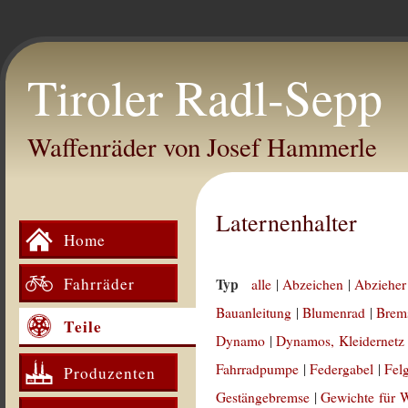
Tiroler Radl-Sepp
Waffenräder von Josef Hammerle
Laternenhalter
Home
Fahrräder
Typ
alle
|
Abzeichen
|
Abzieher
Bauanleitung
|
Blumenrad
|
Brem
Teile
Dynamo
|
Dynamos, Kleidernetz
Fahrradpumpe
|
Federgabel
|
Fel
Produzenten
Gestängebremse
|
Gewichte für 