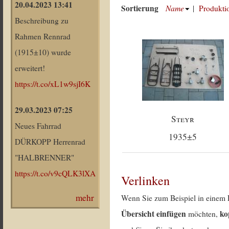
20.04.2023 13:41
Sortierung
Name
|
Produkti
Beschreibung zu
Rahmen Rennrad
(1915±10) wurde
erweitert!
https://t.co/xL1w9sjI6K
29.03.2023 07:25
Steyr
Neues Fahrrad
1935±5
DÜRKOPP Herrenrad
"HALBRENNER"
https://t.co/v9cQLK3lXA
Verlinken
mehr
Wenn Sie zum Beispiel in einem 
Übersicht einfügen
ko
möchten,