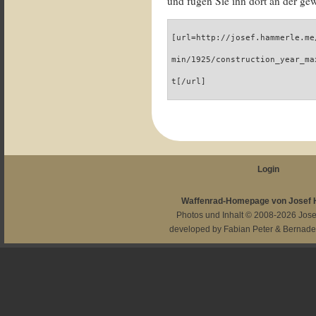
und fügen Sie ihn dort an der gew
[url=http://josef.hammerle.me
min/1925/construction_year_ma
t[/url]
Login
Waffenrad-Homepage von Josef
Photos und Inhalt © 2008-2026
Jos
developed by
Fabian Peter
&
Bernade