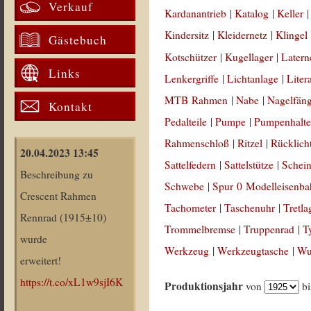
Verkauf
Kardanantrieb
|
Katalog
|
Keller
Kindersitz
|
Kleidernetz
|
Klingel
Gästebuch
Kotschützer
|
Kugellager
|
Latern
Links
Lenkergriffe
|
Lichtanlage
|
Liter
MTB Rahmen
|
Nabe
|
Nagelfän
Kontakt
Pedalteile
|
Pumpe
|
Pumpenhalte
Rahmenschloß
|
Ritzel
|
Rücklich
20.04.2023 13:45
Sattelfedern
|
Sattelstütze
|
Schein
Beschreibung zu
Schwebe
|
Spur 0 Modelleisenb
Crescent Rahmen
Tachometer
|
Taschenuhr
|
Tretla
Rennrad (1915±10)
Trommelbremse
|
Truppenrad
|
T
wurde
Werkzeug
|
Werkzeugtasche
|
Wul
erweitert!
https://t.co/xL1w9sjI6K
Produktionsjahr
von
b