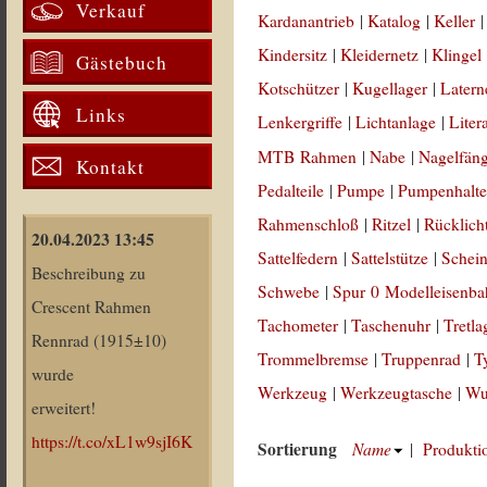
Verkauf
Kardanantrieb
|
Katalog
|
Keller
Kindersitz
|
Kleidernetz
|
Klingel
Gästebuch
Kotschützer
|
Kugellager
|
Latern
Links
Lenkergriffe
|
Lichtanlage
|
Liter
MTB Rahmen
|
Nabe
|
Nagelfän
Kontakt
Pedalteile
|
Pumpe
|
Pumpenhalte
Rahmenschloß
|
Ritzel
|
Rücklich
20.04.2023 13:45
Sattelfedern
|
Sattelstütze
|
Schein
Beschreibung zu
Schwebe
|
Spur 0 Modelleisenb
Crescent Rahmen
Tachometer
|
Taschenuhr
|
Tretla
Rennrad (1915±10)
Trommelbremse
|
Truppenrad
|
T
wurde
Werkzeug
|
Werkzeugtasche
|
Wul
erweitert!
https://t.co/xL1w9sjI6K
Sortierung
Name
|
Produkti