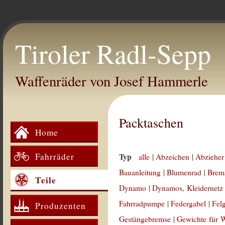
Tiroler Radl-Sepp
Waffenräder von Josef Hammerle
Packtaschen
Home
Fahrräder
Typ
alle
|
Abzeichen
|
Abzieher
Bauanleitung
|
Blumenrad
|
Brem
Teile
Dynamo
|
Dynamos, Kleidernetz
Fahrradpumpe
|
Federgabel
|
Fel
Produzenten
Gestängebremse
|
Gewichte für 