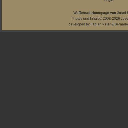
Login
Waffenrad-Homepage von Josef
Photos und Inhalt © 2008-2026
Jos
developed by
Fabian Peter
&
Bernade