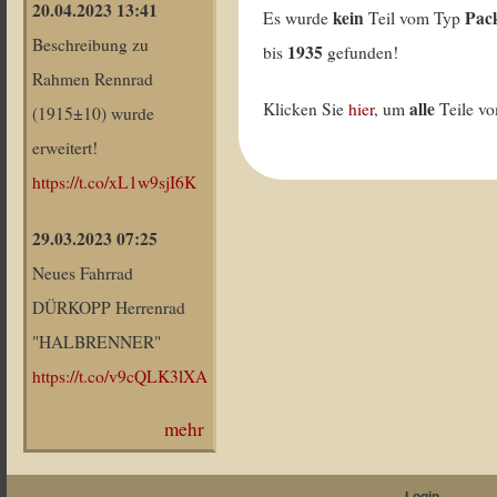
20.04.2023 13:41
kein
Pac
Es wurde
Teil vom Typ
Beschreibung zu
1935
bis
gefunden!
Rahmen Rennrad
alle
Klicken Sie
hier
, um
Teile v
(1915±10) wurde
erweitert!
https://t.co/xL1w9sjI6K
29.03.2023 07:25
Neues Fahrrad
DÜRKOPP Herrenrad
"HALBRENNER"
https://t.co/v9cQLK3lXA
mehr