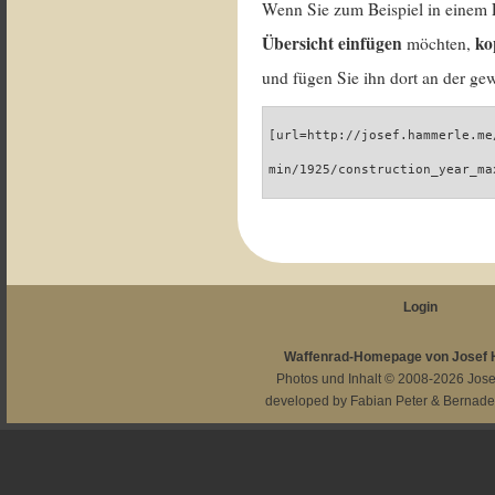
Wenn Sie zum Beispiel in einem 
Übersicht einfügen
ko
möchten,
und fügen Sie ihn dort an der gew
[url=http://josef.hammerle.me
min/1925/construction_year_ma
Login
Waffenrad-Homepage von Josef
Photos und Inhalt © 2008-2026
Jos
developed by
Fabian Peter
&
Bernade