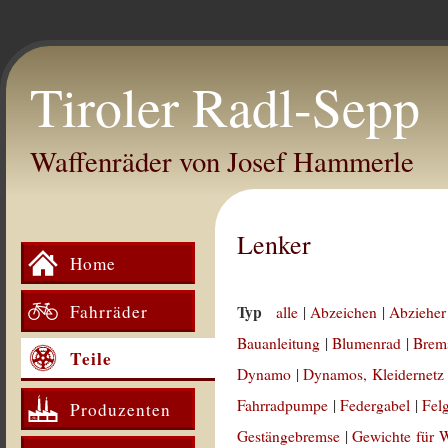
Tiroler Radl-Sepp
Waffenräder von Josef Hammerle
Lenker
Home
Fahrräder
Typ
alle
|
Abzeichen
|
Abzieher
Bauanleitung
|
Blumenrad
|
Brem
Teile
Dynamo
|
Dynamos, Kleidernetz
Fahrradpumpe
|
Federgabel
|
Fel
Produzenten
Gestängebremse
|
Gewichte für 