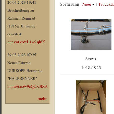
20.04.2023 13:41
Sortierung
Name
|
Produkti
Beschreibung zu
Rahmen Rennrad
(1915±10) wurde
erweitert!
https://t.co/xL1w9sjI6K
29.03.2023 07:25
Steyr
Neues Fahrrad
1918-1925
DÜRKOPP Herrenrad
"HALBRENNER"
https://t.co/v9cQLK3lXA
mehr