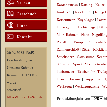
Verkauf
Kardanantrieb
|
Katalog
|
Keller
Kindersitz
|
Kleidernetz
|
Klingel
Gästebuch
Kotschützer
|
Kugellager
|
Latern
Links
Lenkergriffe
|
Lichtanlage
|
Liter
MTB Rahmen
|
Nabe
|
Nagelfän
Kontakt
Pedalteile
|
Pumpe
|
Pumpenhalte
Rahmenschloß
|
Ritzel
|
Rücklich
20.04.2023 13:45
Sattelfedern
|
Sattelstütze
|
Schein
Beschreibung zu
Schwebe
|
Spur 0 Modelleisenb
Crescent Rahmen
Tachometer
|
Taschenuhr
|
Tretla
Rennrad (1915±10)
Trommelbremse
|
Truppenrad
|
T
wurde
Werkzeug
|
Werkzeugtasche
|
Wul
erweitert!
https://t.co/xL1w9sjI6K
Produktionsjahr
von
b