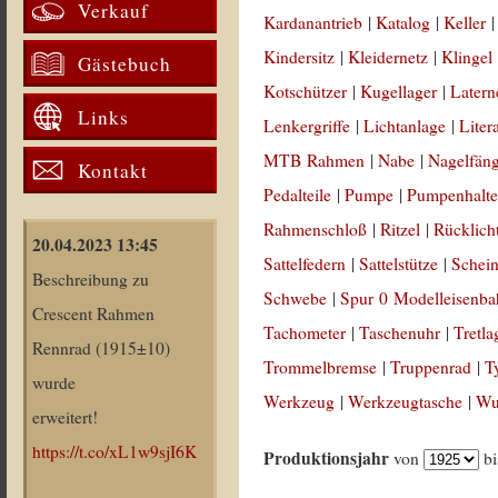
Verkauf
Kardanantrieb
|
Katalog
|
Keller
Kindersitz
|
Kleidernetz
|
Klingel
Gästebuch
Kotschützer
|
Kugellager
|
Latern
Links
Lenkergriffe
|
Lichtanlage
|
Liter
MTB Rahmen
|
Nabe
|
Nagelfän
Kontakt
Pedalteile
|
Pumpe
|
Pumpenhalte
Rahmenschloß
|
Ritzel
|
Rücklich
20.04.2023 13:45
Sattelfedern
|
Sattelstütze
|
Schein
Beschreibung zu
Schwebe
|
Spur 0 Modelleisenb
Crescent Rahmen
Tachometer
|
Taschenuhr
|
Tretla
Rennrad (1915±10)
Trommelbremse
|
Truppenrad
|
T
wurde
Werkzeug
|
Werkzeugtasche
|
Wul
erweitert!
https://t.co/xL1w9sjI6K
Produktionsjahr
von
b