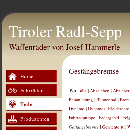
Tiroler Radl-Sepp
Waffenräder von Josef Hammerle
Gestängebremse
Home
Fahrräder
Typ
alle
|
Abzeichen
|
Abzieher
Bauanleitung
|
Blumenrad
|
Brem
Teile
Dynamo
|
Dynamos, Kleidernetz
Fahrradpumpe
|
Federgabel
|
Fel
Produzenten
Gestängebremse
|
Gewichte für 