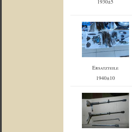
1930±5
Ersatzteile
1940±10