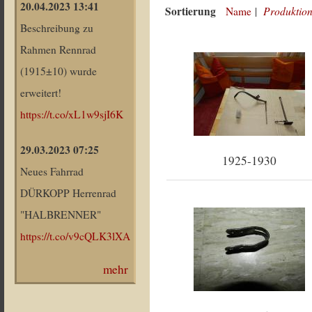
20.04.2023 13:41
Sortierung
Produktion
Name
|
Beschreibung zu
Rahmen Rennrad
(1915±10) wurde
erweitert!
https://t.co/xL1w9sjI6K
29.03.2023 07:25
1925-1930
Neues Fahrrad
DÜRKOPP Herrenrad
"HALBRENNER"
https://t.co/v9cQLK3lXA
mehr