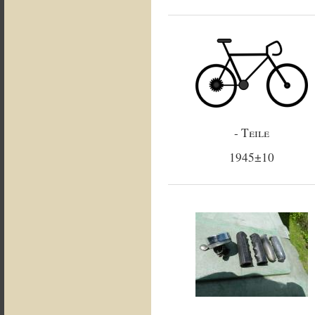
- Teile
1945±10