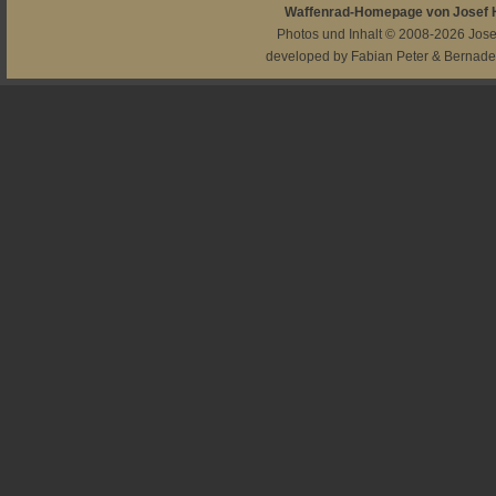
Waffenrad-Homepage von Josef
Photos und Inhalt © 2008-2026
Jos
developed by
Fabian Peter
&
Bernade