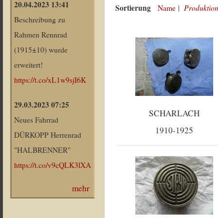
20.04.2023 13:41
Sortierung
Produktion
Name
|
Beschreibung zu
Rahmen Rennrad
(1915±10) wurde
erweitert!
https://t.co/xL1w9sjI6K
29.03.2023 07:25
SCHARLACH
Neues Fahrrad
1910-1925
DÜRKOPP Herrenrad
"HALBRENNER"
https://t.co/v9cQLK3lXA
mehr