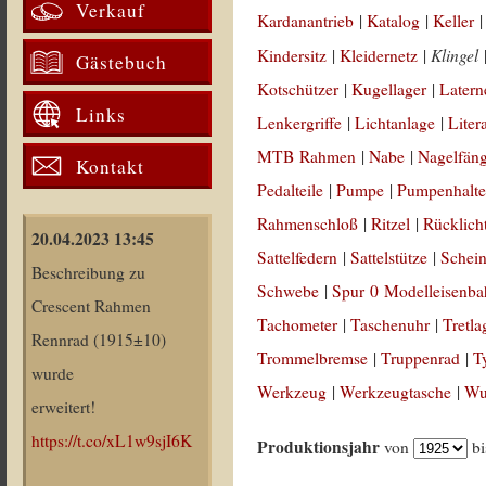
Verkauf
Kardanantrieb
|
Katalog
|
Keller
Klingel
Kindersitz
|
Kleidernetz
|
Gästebuch
Kotschützer
|
Kugellager
|
Latern
Links
Lenkergriffe
|
Lichtanlage
|
Liter
MTB Rahmen
|
Nabe
|
Nagelfän
Kontakt
Pedalteile
|
Pumpe
|
Pumpenhalte
Rahmenschloß
|
Ritzel
|
Rücklich
20.04.2023 13:45
Sattelfedern
|
Sattelstütze
|
Schein
Beschreibung zu
Schwebe
|
Spur 0 Modelleisenb
Crescent Rahmen
Tachometer
|
Taschenuhr
|
Tretla
Rennrad (1915±10)
Trommelbremse
|
Truppenrad
|
T
wurde
Werkzeug
|
Werkzeugtasche
|
Wul
erweitert!
https://t.co/xL1w9sjI6K
Produktionsjahr
von
b