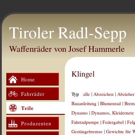
Tiroler Radl-Sepp
Waffenräder von Josef Hammerle
Klingel
Home
Fahrräder
Typ
alle
|
Abzeichen
|
Abzieher
Bauanleitung
|
Blumenrad
|
Brem
Teile
Dynamo
|
Dynamos, Kleidernetz
Fahrradpumpe
|
Federgabel
|
Fel
Produzenten
Gestängebremse
|
Gewichte für 