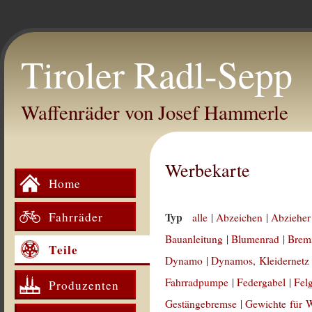
Tiroler Radl-Sepp
Waffenräder von Josef Hammerle
Werbekarte
Home
Fahrräder
Typ
alle
|
Abzeichen
|
Abzieher
Bauanleitung
|
Blumenrad
|
Brem
Teile
Dynamo
|
Dynamos, Kleidernetz
Fahrradpumpe
|
Federgabel
|
Fel
Produzenten
Gestängebremse
|
Gewichte für 