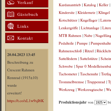
Verkauf
Kardanantrieb
|
Katalog
|
Keller
Kindersitz
|
Kleidernetz
|
Klingel
Gästebuch
Kotschützer
|
Kugellager
|
Latern
Links
Lenkergriffe
|
Lichtanlage
|
Liter
MTB Rahmen
|
Nabe
|
Nagelfän
Kontakt
Pedalteile
|
Pumpe
|
Pumpenhalte
Rahmenschloß
|
Ritzel
|
Rücklich
20.04.2023 13:45
Sattelfedern
|
Sattelstütze
|
Schein
Beschreibung zu
Schwebe
|
Spur 0 Modelleisenb
Crescent Rahmen
Tachometer
|
Taschenuhr
|
Tretla
Rennrad (1915±10)
Trommelbremse
|
Truppenrad
|
T
wurde
Werkzeug
|
Werkzeugtasche
|
Wul
erweitert!
https://t.co/xL1w9sjI6K
Produktionsjahr
von
b