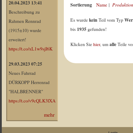
20.04.2023 13:41
Sortierung
Produktion
Name
|
Beschreibung zu
kein
Wer
Es wurde
Teil vom Typ
Rahmen Rennrad
1935
bis
gefunden!
(1915±10) wurde
erweitert!
alle
Klicken Sie
hier
, um
Teile v
https://t.co/xL1w9sjI6K
29.03.2023 07:25
Neues Fahrrad
DÜRKOPP Herrenrad
"HALBRENNER"
https://t.co/v9cQLK3lXA
mehr