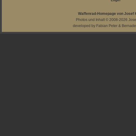
Login
Waffenrad-Homepage von Josef
Photos und Inhalt © 2008-2026
Jos
developed by
Fabian Peter
&
Bernade