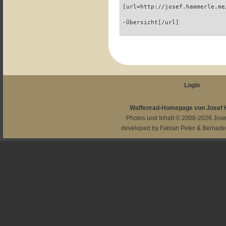
[url=http://josef.hammerle.me
-Übersicht[/url]
Login
Waffenrad-Homepage von Josef
Photos und Inhalt © 2008-2026
Jos
developed by
Fabian Peter
&
Bernade