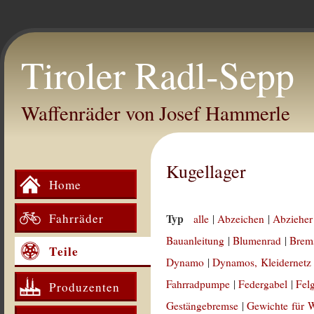
Tiroler Radl-Sepp
Waffenräder von Josef Hammerle
Kugellager
Home
Fahrräder
Typ
alle
|
Abzeichen
|
Abzieher
Bauanleitung
|
Blumenrad
|
Brem
Teile
Dynamo
|
Dynamos, Kleidernetz
Fahrradpumpe
|
Federgabel
|
Fel
Produzenten
Gestängebremse
|
Gewichte für 