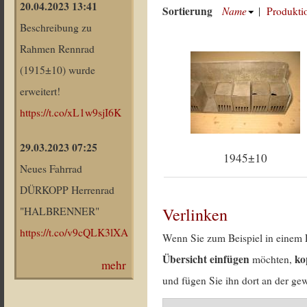
20.04.2023 13:41
Sortierung
Name
|
Produkti
Beschreibung zu
Rahmen Rennrad
(1915±10) wurde
erweitert!
https://t.co/xL1w9sjI6K
29.03.2023 07:25
1945±10
Neues Fahrrad
DÜRKOPP Herrenrad
Verlinken
"HALBRENNER"
https://t.co/v9cQLK3lXA
Wenn Sie zum Beispiel in einem 
Übersicht einfügen
ko
möchten,
mehr
und fügen Sie ihn dort an der gew