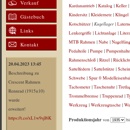
Verkauf
Kardanantrieb
|
Katalog
|
Keller
Kindersitz
|
Kleidernetz
|
Klingel
Gästebuch
Kugellager
Kotschützer
|
|
Latern
Links
Lenkergriffe
|
Lichtanlage
|
Liter
MTB Rahmen
|
Nabe
|
Nagelfän
Kontakt
Pedalteile
|
Pumpe
|
Pumpenhalte
Rahmenschloß
|
Ritzel
|
Rücklich
20.04.2023 13:45
Sattelfedern
|
Sattelstütze
|
Schein
Beschreibung zu
Schwebe
|
Spur 0 Modelleisenb
Crescent Rahmen
Tachometer
|
Taschenuhr
|
Tretla
Rennrad (1915±10)
Trommelbremse
|
Truppenrad
|
T
wurde
Werkzeug
|
Werkzeugtasche
|
Wul
erweitert!
https://t.co/xL1w9sjI6K
Produktionsjahr
von
b