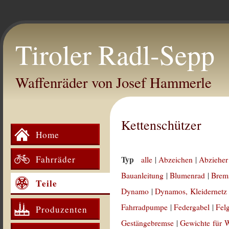
Tiroler Radl-Sepp
Waffenräder von Josef Hammerle
Kettenschützer
Home
Fahrräder
Typ
alle
|
Abzeichen
|
Abzieher
Bauanleitung
|
Blumenrad
|
Brem
Teile
Dynamo
|
Dynamos, Kleidernetz
Fahrradpumpe
|
Federgabel
|
Fel
Produzenten
Gestängebremse
|
Gewichte für 