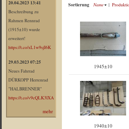
20.04.2023 13:41
Sortierung
Name
|
Produkti
Beschreibung zu
Rahmen Rennrad
(1915±10) wurde
erweitert!
https://t.co/xL1w9sjI6K
29.03.2023 07:25
1945±10
Neues Fahrrad
DÜRKOPP Herrenrad
"HALBRENNER"
https://t.co/v9cQLK3lXA
mehr
1940±10