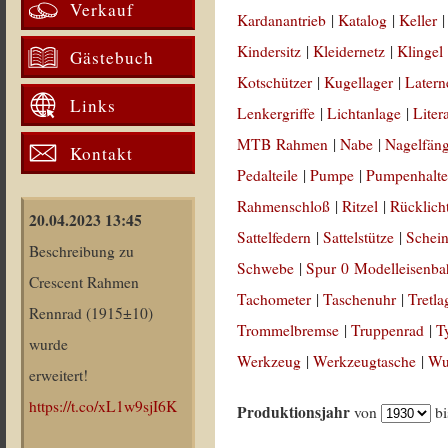
Verkauf
Kardanantrieb
|
Katalog
|
Keller
Kindersitz
|
Kleidernetz
|
Klingel
Gästebuch
Kotschützer
|
Kugellager
|
Latern
Links
Lenkergriffe
|
Lichtanlage
|
Liter
MTB Rahmen
|
Nabe
|
Nagelfän
Kontakt
Pedalteile
|
Pumpe
|
Pumpenhalte
Rahmenschloß
|
Ritzel
|
Rücklich
20.04.2023 13:45
Sattelfedern
|
Sattelstütze
|
Schein
Beschreibung zu
Schwebe
|
Spur 0 Modelleisenb
Crescent Rahmen
Tachometer
|
Taschenuhr
|
Tretla
Rennrad (1915±10)
Trommelbremse
|
Truppenrad
|
T
wurde
Werkzeug
|
Werkzeugtasche
|
Wul
erweitert!
https://t.co/xL1w9sjI6K
Produktionsjahr
von
b