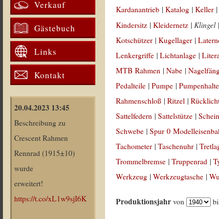
Verkauf
Kardanantrieb
|
Katalog
|
Keller
Klingel
Kindersitz
|
Kleidernetz
|
Gästebuch
Kotschützer
|
Kugellager
|
Latern
Links
Lenkergriffe
|
Lichtanlage
|
Liter
MTB Rahmen
|
Nabe
|
Nagelfän
Kontakt
Pedalteile
|
Pumpe
|
Pumpenhalte
Rahmenschloß
|
Ritzel
|
Rücklich
20.04.2023 13:45
Sattelfedern
|
Sattelstütze
|
Schein
Beschreibung zu
Schwebe
|
Spur 0 Modelleisenb
Crescent Rahmen
Tachometer
|
Taschenuhr
|
Tretla
Rennrad (1915±10)
Trommelbremse
|
Truppenrad
|
T
wurde
Werkzeug
|
Werkzeugtasche
|
Wul
erweitert!
https://t.co/xL1w9sjI6K
Produktionsjahr
von
b