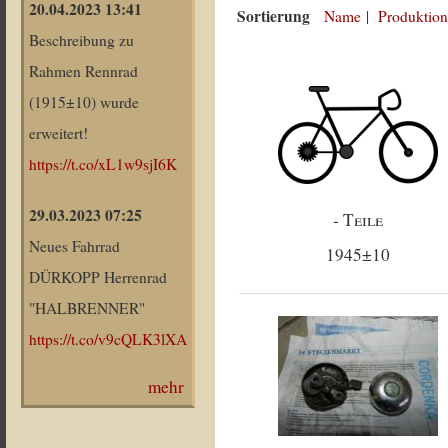
20.04.2023 13:41
Sortierung
Name
|
Produktion
Beschreibung zu
Rahmen Rennrad
(1915±10) wurde
erweitert!
https://t.co/xL1w9sjI6K
29.03.2023 07:25
- Teile
Neues Fahrrad
1945±10
DÜRKOPP Herrenrad
"HALBRENNER"
https://t.co/v9cQLK3lXA
mehr