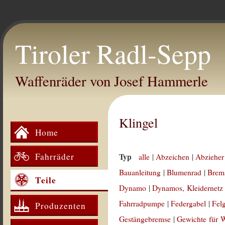
Tiroler Radl-Sepp
Waffenräder von Josef Hammerle
Klingel
Home
Fahrräder
Typ
alle
|
Abzeichen
|
Abzieher
Bauanleitung
|
Blumenrad
|
Brem
Teile
Dynamo
|
Dynamos, Kleidernetz
Fahrradpumpe
|
Federgabel
|
Fel
Produzenten
Gestängebremse
|
Gewichte für 