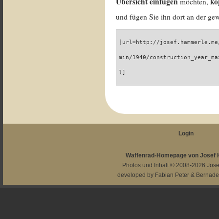
Übersicht einfügen
ko
möchten,
und fügen Sie ihn dort an der gew
[url=http://josef.hammerle.me
min/1940/construction_year_ma
l]
Login
Waffenrad-Homepage von Josef
Photos und Inhalt © 2008-2026
Jos
developed by
Fabian Peter
&
Bernade