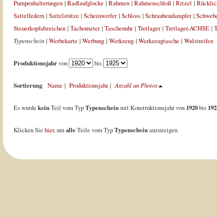
Pumpenhalterungen
|
Radlaufglocke
|
Rahmen
|
Rahmenschloß
|
Ritzel
|
Rücklic
Sattelfedern
|
Sattelstütze
|
Scheinwerfer
|
Schloss
|
Schraubendampfer
|
Schweb
Steuerkopfabzeichen
|
Tachometer
|
Taschenuhr
|
Tretlager
|
Tretlager-ACHSE
|
T
Typenschein
|
Werbekarte
|
Werbung
|
Werkzeug
|
Werkzeugtasche
|
Wulstreifen
Produktionsjahr
von
bis
Sortierung
Name
|
Produktionsjahr
|
Anzahl an Photos
Es wurde
kein
Teil vom Typ
Typenschein
mit Konstruktionsjahr von
1920
bis
192
Klicken Sie
hier
, um
alle
Teile vom Typ
Typenschein
anzuzeigen.