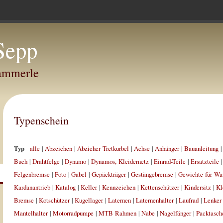
Sepp
Hammerle
Typenschein
Typ
alle
|
Abzeichen
|
Abzieher Tretkurbel
|
Achse
|
Anhänger
|
Bauanleitung
Buch
|
Drahtfelge
|
Dynamo
|
Dynamos, Kleidernetz
|
Einrad-Teile
|
Ersatzteile
Felgenbremse
|
Foto
|
Gabel
|
Gepäckträger
|
Gestängebremse
|
Gewichte für Wa
Kardanantrieb
|
Katalog
|
Keller
|
Kennzeichen
|
Kettenschützer
|
Kindersitz
|
Kl
Bremse
|
Kotschützer
|
Kugellager
|
Laternen
|
Laternenhalter
|
Laufrad
|
Lenker
Mantelhalter
|
Motorradpumpe
|
MTB Rahmen
|
Nabe
|
Nagelfänger
|
Packtasch