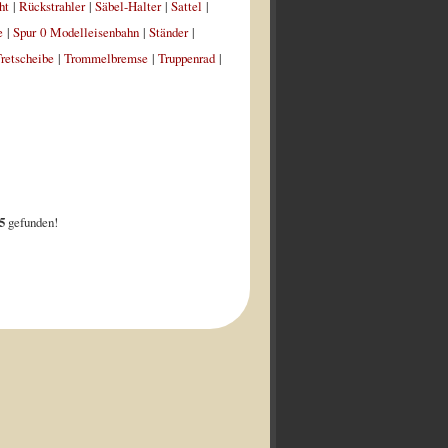
ht
|
Rückstrahler
|
Säbel-Halter
|
Sattel
|
e
|
Spur 0 Modelleisenbahn
|
Ständer
|
retscheibe
|
Trommelbremse
|
Truppenrad
|
5
gefunden!