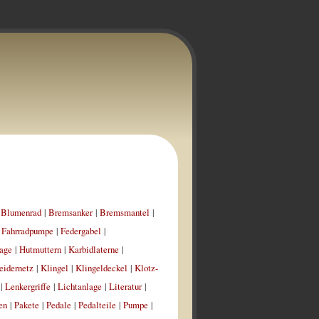
|
Blumenrad
|
Bremsanker
|
Bremsmantel
|
|
Fahrradpumpe
|
Federgabel
|
age
|
Hutmuttern
|
Karbidlaterne
|
eidernetz
|
Klingel
|
Klingeldeckel
|
Klotz-
|
Lenkergriffe
|
Lichtanlage
|
Literatur
|
en
|
Pakete
|
Pedale
|
Pedalteile
|
Pumpe
|