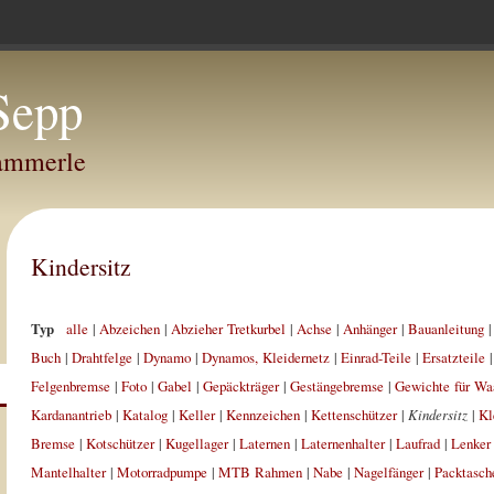
Sepp
Hammerle
Kindersitz
Typ
alle
|
Abzeichen
|
Abzieher Tretkurbel
|
Achse
|
Anhänger
|
Bauanleitung
Buch
|
Drahtfelge
|
Dynamo
|
Dynamos, Kleidernetz
|
Einrad-Teile
|
Ersatzteile
Felgenbremse
|
Foto
|
Gabel
|
Gepäckträger
|
Gestängebremse
|
Gewichte für Wa
Kardanantrieb
|
Katalog
|
Keller
|
Kennzeichen
|
Kettenschützer
|
Kindersitz
|
Kl
Bremse
|
Kotschützer
|
Kugellager
|
Laternen
|
Laternenhalter
|
Laufrad
|
Lenker
Mantelhalter
|
Motorradpumpe
|
MTB Rahmen
|
Nabe
|
Nagelfänger
|
Packtasch