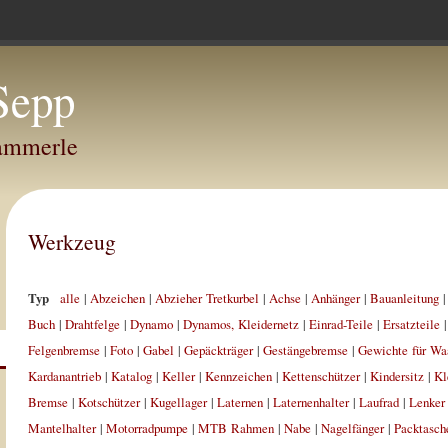
Sepp
Hammerle
Werkzeug
Typ
alle
|
Abzeichen
|
Abzieher Tretkurbel
|
Achse
|
Anhänger
|
Bauanleitung
Buch
|
Drahtfelge
|
Dynamo
|
Dynamos, Kleidernetz
|
Einrad-Teile
|
Ersatzteile
Felgenbremse
|
Foto
|
Gabel
|
Gepäckträger
|
Gestängebremse
|
Gewichte für Wa
Kardanantrieb
|
Katalog
|
Keller
|
Kennzeichen
|
Kettenschützer
|
Kindersitz
|
Kl
Bremse
|
Kotschützer
|
Kugellager
|
Laternen
|
Laternenhalter
|
Laufrad
|
Lenker
Mantelhalter
|
Motorradpumpe
|
MTB Rahmen
|
Nabe
|
Nagelfänger
|
Packtasch