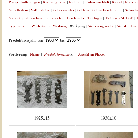
Pumpenhalterungen
|
Radlaufglocke
|
Rahmen
|
Rahmenschloß
|
Ritzel
|
Rücklic
Sattelfedern
|
Sattelstütze
|
Scheinwerfer
|
Schloss
|
Schraubendampfer
|
Schweb
Steuerkopfabzeichen
|
Tachometer
|
Taschenuhr
|
Tretlager
|
Tretlager-ACHSE
|
T
Typenschein
|
Werbekarte
|
Werbung
|
Werkzeug
|
Werkzeugtasche
|
Wulstreifen
Produktionsjahr
von
bis
Sortierung
Name
|
Produktionsjahr
|
Anzahl an Photos
1925±15
1930±10