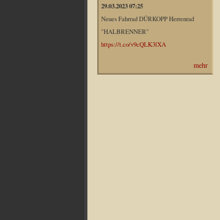
29.03.2023 07:25
Neues Fahrrad DÜRKOPP Herrenrad
"HALBRENNER"
https://t.co/v9cQLK3lXA
mehr