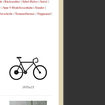
ht
|
Rückstrahler
|
Säbel-Halter
|
Sattel
|
e
|
Spur 0 Modelleisenbahn
|
Ständer
|
retscheibe
|
Trommelbremse
|
Truppenrad
|
1935±15