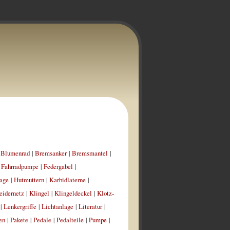
|
Blumenrad
|
Bremsanker
|
Bremsmantel
|
|
Fahrradpumpe
|
Federgabel
|
age
|
Hutmuttern
|
Karbidlaterne
|
eidernetz
|
Klingel
|
Klingeldeckel
|
Klotz-
|
Lenkergriffe
|
Lichtanlage
|
Literatur
|
en
|
Pakete
|
Pedale
|
Pedalteile
|
Pumpe
|