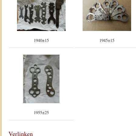
1940±15
1945±15
1955±25
Verlinken