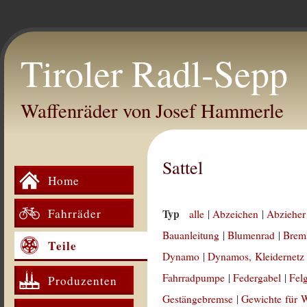
Tiroler Radl-Sepp
Waffenräder von Josef Hammerle
Sattel
Home
Fahrräder
Typ
alle
|
Abzeichen
|
Abzieher
Bauanleitung
|
Blumenrad
|
Brem
Teile
Dynamo
|
Dynamos, Kleidernetz
Fahrradpumpe
|
Federgabel
|
Fel
Produzenten
Gestängebremse
|
Gewichte für 