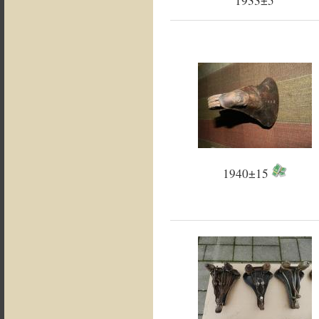
1933±5
1940±15