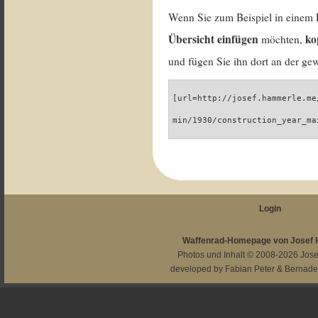
Wenn Sie zum Beispiel in einem 
Übersicht einfügen
ko
möchten,
und fügen Sie ihn dort an der gew
[url=http://josef.hammerle.me
min/1930/construction_year_ma
Login
Waffenrad-Homepage von Josef
Photos und Inhalt © 2008-2026
Jos
developed by
Fabian Peter
&
Bernade