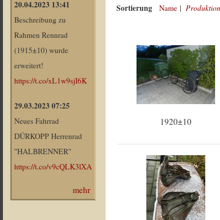
20.04.2023 13:41
Sortierung
Produktion
Name
|
Beschreibung zu
Rahmen Rennrad
(1915±10) wurde
erweitert!
https://t.co/xL1w9sjI6K
29.03.2023 07:25
1920±10
Neues Fahrrad
DÜRKOPP Herrenrad
"HALBRENNER"
https://t.co/v9cQLK3lXA
mehr