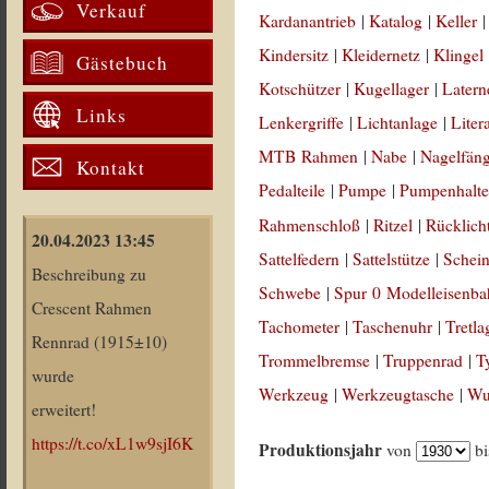
Verkauf
Kardanantrieb
|
Katalog
|
Keller
Kindersitz
|
Kleidernetz
|
Klingel
Gästebuch
Kotschützer
|
Kugellager
|
Latern
Links
Lenkergriffe
|
Lichtanlage
|
Liter
MTB Rahmen
|
Nabe
|
Nagelfän
Kontakt
Pedalteile
|
Pumpe
|
Pumpenhalte
Rahmenschloß
|
Ritzel
|
Rücklich
20.04.2023 13:45
Sattelfedern
|
Sattelstütze
|
Schein
Beschreibung zu
Schwebe
|
Spur 0 Modelleisenb
Crescent Rahmen
Tachometer
|
Taschenuhr
|
Tretla
Rennrad (1915±10)
Trommelbremse
|
Truppenrad
|
T
wurde
Werkzeug
|
Werkzeugtasche
|
Wul
erweitert!
https://t.co/xL1w9sjI6K
Produktionsjahr
von
b