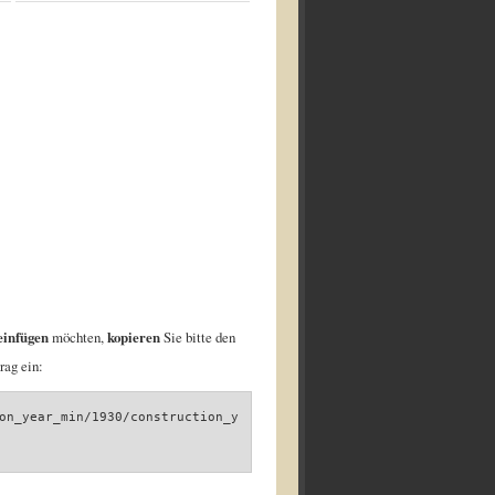
einfügen
möchten,
kopieren
Sie bitte den
rag ein:
on_year_min/1930/construction_y