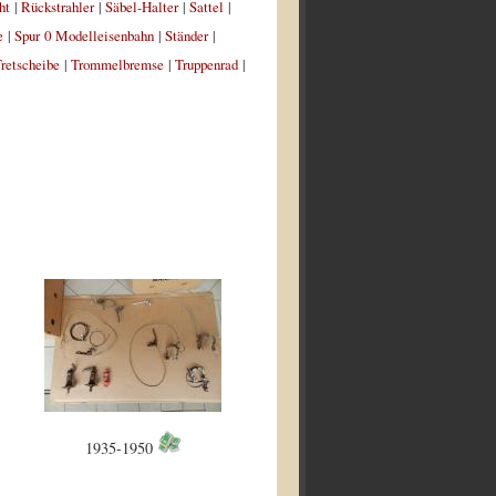
ht
|
Rückstrahler
|
Säbel-Halter
|
Sattel
|
e
|
Spur 0 Modelleisenbahn
|
Ständer
|
retscheibe
|
Trommelbremse
|
Truppenrad
|
1935-1950