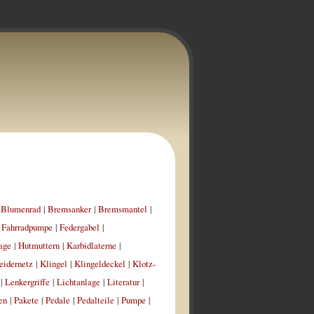
|
Blumenrad
|
Bremsanker
|
Bremsmantel
|
|
Fahrradpumpe
|
Federgabel
|
age
|
Hutmuttern
|
Karbidlaterne
|
eidernetz
|
Klingel
|
Klingeldeckel
|
Klotz-
|
Lenkergriffe
|
Lichtanlage
|
Literatur
|
en
|
Pakete
|
Pedale
|
Pedalteile
|
Pumpe
|