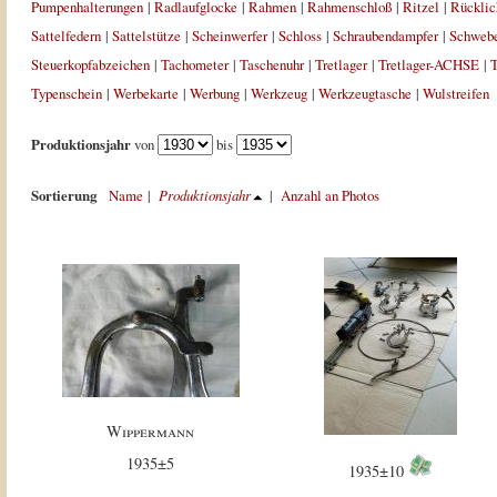
Pumpenhalterungen
|
Radlaufglocke
|
Rahmen
|
Rahmenschloß
|
Ritzel
|
Rücklic
Sattelfedern
|
Sattelstütze
|
Scheinwerfer
|
Schloss
|
Schraubendampfer
|
Schweb
Steuerkopfabzeichen
|
Tachometer
|
Taschenuhr
|
Tretlager
|
Tretlager-ACHSE
|
T
Typenschein
|
Werbekarte
|
Werbung
|
Werkzeug
|
Werkzeugtasche
|
Wulstreifen
Produktionsjahr
von
bis
Sortierung
Name
|
Produktionsjahr
|
Anzahl an Photos
Wippermann
1935±5
1935±10