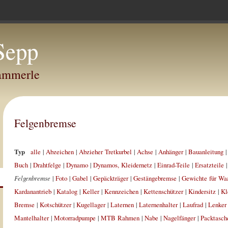
Sepp
Hammerle
Felgenbremse
Typ
alle
|
Abzeichen
|
Abzieher Tretkurbel
|
Achse
|
Anhänger
|
Bauanleitung
Buch
|
Drahtfelge
|
Dynamo
|
Dynamos, Kleidernetz
|
Einrad-Teile
|
Ersatzteile
Felgenbremse
|
Foto
|
Gabel
|
Gepäckträger
|
Gestängebremse
|
Gewichte für Wa
Kardanantrieb
|
Katalog
|
Keller
|
Kennzeichen
|
Kettenschützer
|
Kindersitz
|
Kl
Bremse
|
Kotschützer
|
Kugellager
|
Laternen
|
Laternenhalter
|
Laufrad
|
Lenker
Mantelhalter
|
Motorradpumpe
|
MTB Rahmen
|
Nabe
|
Nagelfänger
|
Packtasch