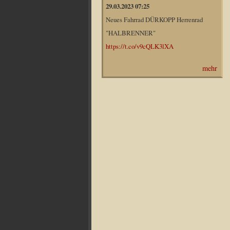
29.03.2023 07:25
Neues Fahrrad DÜRKOPP Herrenrad
"HALBRENNER"
https://t.co/v9cQLK3lXA
mehr