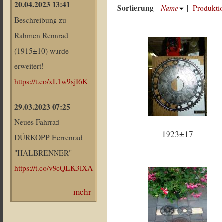
20.04.2023 13:41
Sortierung
Name
|
Produkti
Beschreibung zu
Rahmen Rennrad
(1915±10) wurde
erweitert!
https://t.co/xL1w9sjI6K
29.03.2023 07:25
Neues Fahrrad
1923±17
DÜRKOPP Herrenrad
"HALBRENNER"
https://t.co/v9cQLK3lXA
mehr