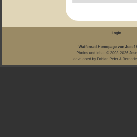
Login
Waffenrad-Homepage von Josef
Photos und Inhalt © 2008-2026
Jos
developed by
Fabian Peter
&
Bernade