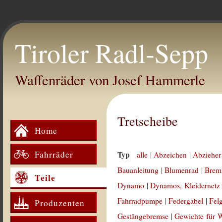
Tiroler Radl-Sepp
Waffenräder von Josef Hammerle
Tretscheibe
Home
Fahrräder
Typ
alle
|
Abzeichen
|
Abzieher
Bauanleitung
|
Blumenrad
|
Brem
Teile
Dynamo
|
Dynamos, Kleidernetz
Fahrradpumpe
|
Federgabel
|
Fel
Produzenten
Gestängebremse
|
Gewichte für 