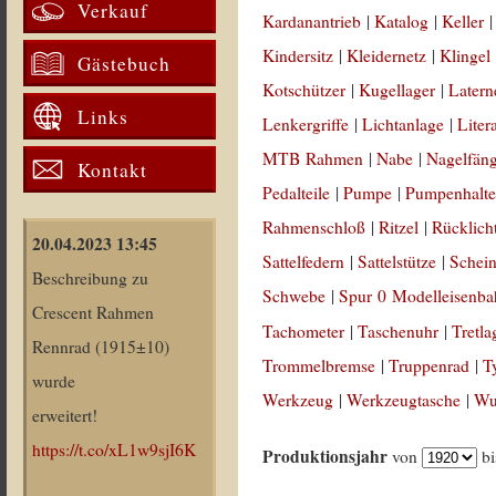
Verkauf
Kardanantrieb
|
Katalog
|
Keller
Kindersitz
|
Kleidernetz
|
Klingel
Gästebuch
Kotschützer
|
Kugellager
|
Latern
Links
Lenkergriffe
|
Lichtanlage
|
Liter
MTB Rahmen
|
Nabe
|
Nagelfän
Kontakt
Pedalteile
|
Pumpe
|
Pumpenhalte
Rahmenschloß
|
Ritzel
|
Rücklich
20.04.2023 13:45
Sattelfedern
|
Sattelstütze
|
Schein
Beschreibung zu
Schwebe
|
Spur 0 Modelleisenb
Crescent Rahmen
Tachometer
|
Taschenuhr
|
Tretla
Rennrad (1915±10)
Trommelbremse
|
Truppenrad
|
T
wurde
Werkzeug
|
Werkzeugtasche
|
Wul
erweitert!
https://t.co/xL1w9sjI6K
Produktionsjahr
von
b