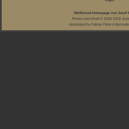
Login
Waffenrad-Homepage von Josef
Photos und Inhalt © 2008-2026
Jos
developed by
Fabian Peter
&
Bernade