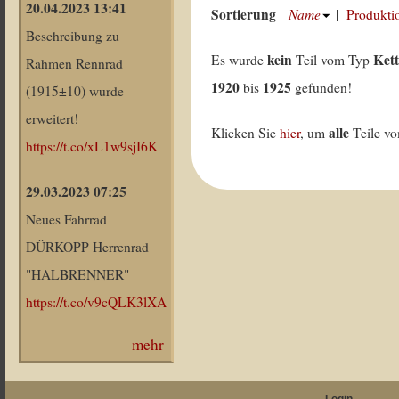
20.04.2023 13:41
Sortierung
Name
|
Produkti
Beschreibung zu
kein
Ket
Es wurde
Teil vom Typ
Rahmen Rennrad
1920
1925
bis
gefunden!
(1915±10) wurde
erweitert!
alle
Klicken Sie
hier
, um
Teile v
https://t.co/xL1w9sjI6K
29.03.2023 07:25
Neues Fahrrad
DÜRKOPP Herrenrad
"HALBRENNER"
https://t.co/v9cQLK3lXA
mehr