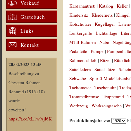
Verkauf
Kardanantrieb
|
Katalog
|
Keller
Kindersitz
|
Kleidernetz
|
Klingel
Gästebuch
Kotschützer
|
Kugellager
|
Latern
Links
Lenkergriffe
|
Lichtanlage
|
Liter
MTB Rahmen
|
Nabe
|
Nagelfän
Kontakt
Pedalteile
|
Pumpe
|
Pumpenhalte
Rahmenschloß
|
Ritzel
|
Rücklich
20.04.2023 13:45
Sattelfedern
|
Sattelstütze
|
Schein
Beschreibung zu
Schwebe
|
Spur 0 Modelleisenb
Crescent Rahmen
Tachometer
|
Taschenuhr
|
Tretla
Rennrad (1915±10)
Trommelbremse
|
Truppenrad
|
T
wurde
Werkzeug
|
Werkzeugtasche
|
Wul
erweitert!
https://t.co/xL1w9sjI6K
Produktionsjahr
von
b