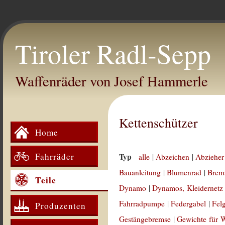
Tiroler Radl-Sepp
Waffenräder von Josef Hammerle
Kettenschützer
Home
Fahrräder
Typ
alle
|
Abzeichen
|
Abzieher
Bauanleitung
|
Blumenrad
|
Brem
Teile
Dynamo
|
Dynamos, Kleidernetz
Fahrradpumpe
|
Federgabel
|
Fel
Produzenten
Gestängebremse
|
Gewichte für 