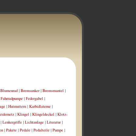
|
Blumenrad
|
Bremsanker
|
Bremsmantel
|
|
Fahrradpumpe
|
Federgabel
|
age
|
Hutmuttern
|
Karbidlaterne
|
eidernetz
|
Klingel
|
Klingeldeckel
|
Klotz-
|
Lenkergriffe
|
Lichtanlage
|
Literatur
|
en
|
Pakete
|
Pedale
|
Pedalteile
|
Pumpe
|