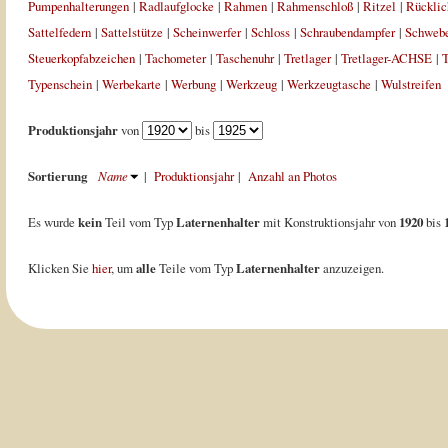
Pumpenhalterungen
|
Radlaufglocke
|
Rahmen
|
Rahmenschloß
|
Ritzel
|
Rücklic
Sattelfedern
|
Sattelstütze
|
Scheinwerfer
|
Schloss
|
Schraubendampfer
|
Schweb
Steuerkopfabzeichen
|
Tachometer
|
Taschenuhr
|
Tretlager
|
Tretlager-ACHSE
|
T
Typenschein
|
Werbekarte
|
Werbung
|
Werkzeug
|
Werkzeugtasche
|
Wulstreifen
Produktionsjahr
von
bis
Sortierung
Name
|
Produktionsjahr
|
Anzahl an Photos
Es wurde
kein
Teil vom Typ
Laternenhalter
mit Konstruktionsjahr von
1920
bis
Klicken Sie
hier
, um
alle
Teile vom Typ
Laternenhalter
anzuzeigen.