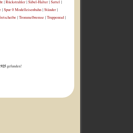
ht
|
Rückstrahler
|
Säbel-Halter
|
Sattel
|
e
|
Spur 0 Modelleisenbahn
|
Ständer
|
retscheibe
|
Trommelbremse
|
Truppenrad
|
1925
gefunden!