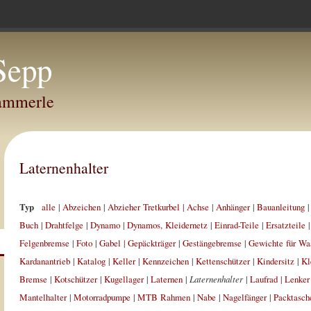
Sepp
Hammerle
Laternenhalter
Typ
alle
|
Abzeichen
|
Abzieher Tretkurbel
|
Achse
|
Anhänger
|
Bauanleitung
Buch
|
Drahtfelge
|
Dynamo
|
Dynamos, Kleidernetz
|
Einrad-Teile
|
Ersatzteile
Felgenbremse
|
Foto
|
Gabel
|
Gepäckträger
|
Gestängebremse
|
Gewichte für Wa
Kardanantrieb
|
Katalog
|
Keller
|
Kennzeichen
|
Kettenschützer
|
Kindersitz
|
Kl
Bremse
|
Kotschützer
|
Kugellager
|
Laternen
|
Laternenhalter
|
Laufrad
|
Lenker
Mantelhalter
|
Motorradpumpe
|
MTB Rahmen
|
Nabe
|
Nagelfänger
|
Packtasch