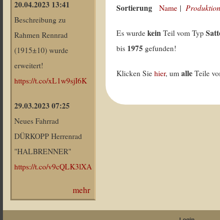
20.04.2023 13:41
Sortierung
Produktion
Name
|
Beschreibung zu
kein
Satt
Es wurde
Teil vom Typ
Rahmen Rennrad
1975
bis
gefunden!
(1915±10) wurde
erweitert!
alle
Klicken Sie
hier
, um
Teile v
https://t.co/xL1w9sjI6K
29.03.2023 07:25
Neues Fahrrad
DÜRKOPP Herrenrad
"HALBRENNER"
https://t.co/v9cQLK3lXA
mehr