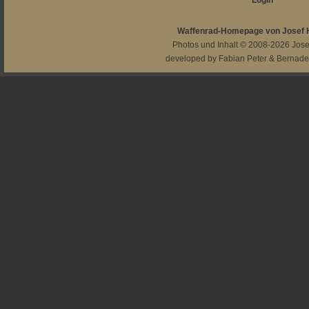
Login
Waffenrad-Homepage von Josef
Photos und Inhalt © 2008-2026
Jos
developed by
Fabian Peter
&
Bernade