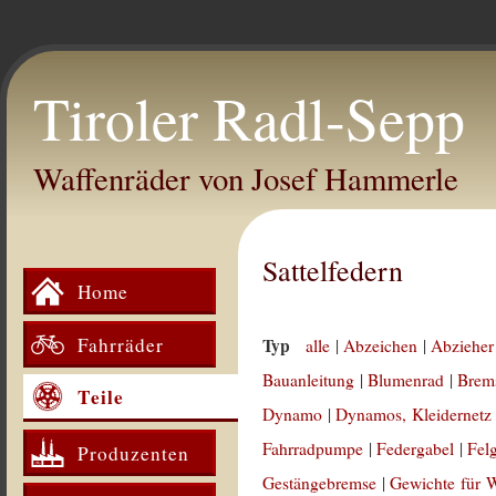
Tiroler Radl-Sepp
Waffenräder von Josef Hammerle
Sattelfedern
Home
Fahrräder
Typ
alle
|
Abzeichen
|
Abzieher
Bauanleitung
|
Blumenrad
|
Brem
Teile
Dynamo
|
Dynamos, Kleidernetz
Fahrradpumpe
|
Federgabel
|
Fel
Produzenten
Gestängebremse
|
Gewichte für 