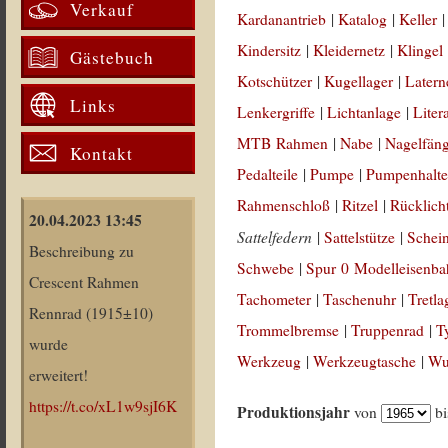
Verkauf
Kardanantrieb
|
Katalog
|
Keller
Kindersitz
|
Kleidernetz
|
Klingel
Gästebuch
Kotschützer
|
Kugellager
|
Latern
Links
Lenkergriffe
|
Lichtanlage
|
Liter
MTB Rahmen
|
Nabe
|
Nagelfän
Kontakt
Pedalteile
|
Pumpe
|
Pumpenhalte
Rahmenschloß
|
Ritzel
|
Rücklich
20.04.2023 13:45
Sattelfedern
|
Sattelstütze
|
Schei
Beschreibung zu
Schwebe
|
Spur 0 Modelleisenb
Crescent Rahmen
Tachometer
|
Taschenuhr
|
Tretla
Rennrad (1915±10)
Trommelbremse
|
Truppenrad
|
T
wurde
Werkzeug
|
Werkzeugtasche
|
Wul
erweitert!
https://t.co/xL1w9sjI6K
Produktionsjahr
von
b