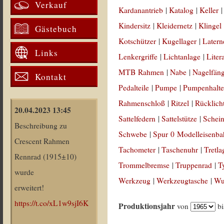
Verkauf
Kardanantrieb
|
Katalog
|
Keller
Kindersitz
|
Kleidernetz
|
Klingel
Gästebuch
Kotschützer
|
Kugellager
|
Latern
Links
Lenkergriffe
|
Lichtanlage
|
Liter
MTB Rahmen
|
Nabe
|
Nagelfän
Kontakt
Pedalteile
|
Pumpe
|
Pumpenhalte
Rahmenschloß
|
Ritzel
|
Rücklich
20.04.2023 13:45
Sattelfedern
|
Sattelstütze
|
Schein
Beschreibung zu
Schwebe
|
Spur 0 Modelleisenb
Crescent Rahmen
Tachometer
|
Taschenuhr
|
Tretla
Rennrad (1915±10)
Trommelbremse
|
Truppenrad
|
T
wurde
Werkzeug
|
Werkzeugtasche
|
Wul
erweitert!
https://t.co/xL1w9sjI6K
Produktionsjahr
von
b