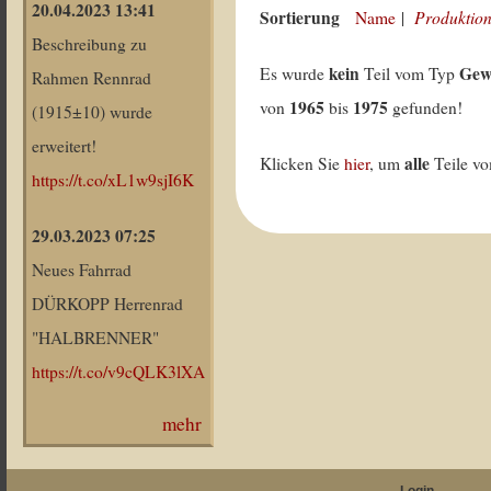
20.04.2023 13:41
Sortierung
Produktion
Name
|
Beschreibung zu
kein
Gew
Es wurde
Teil vom Typ
Rahmen Rennrad
1965
1975
von
bis
gefunden!
(1915±10) wurde
erweitert!
alle
Klicken Sie
hier
, um
Teile v
https://t.co/xL1w9sjI6K
29.03.2023 07:25
Neues Fahrrad
DÜRKOPP Herrenrad
"HALBRENNER"
https://t.co/v9cQLK3lXA
mehr