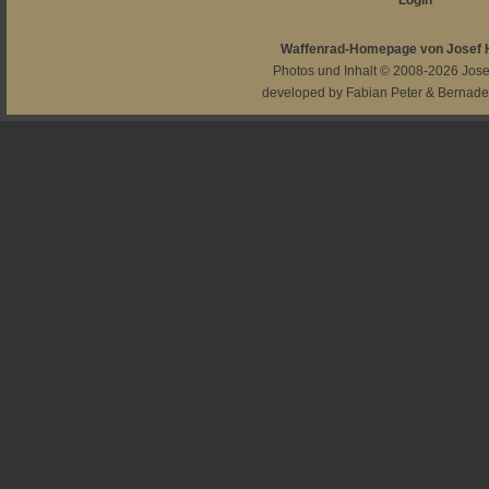
Login
Waffenrad-Homepage von Josef
Photos und Inhalt © 2008-2026
Jos
developed by
Fabian Peter
&
Bernade