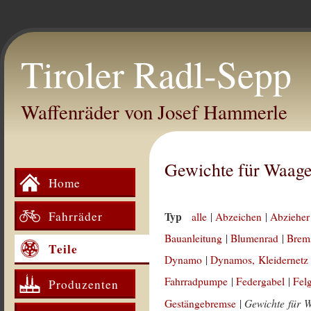
Tiroler Radl-Sepp
Waffenräder von Josef Hammerle
Gewichte für Waag
Home
Fahrräder
Typ
alle
|
Abzeichen
|
Abzieher
Bauanleitung
|
Blumenrad
|
Brem
Teile
Dynamo
|
Dynamos, Kleidernetz
Fahrradpumpe
|
Federgabel
|
Fel
Produzenten
Gewichte für 
Gestängebremse
|