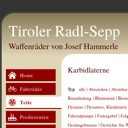
Tiroler Radl-Sepp
Waffenräder von Josef Hammerle
Karbidlaterne
Home
Fahrräder
Typ
alle
|
Abzeichen
|
Abzieher
Bauanleitung
|
Blumenrad
|
Brem
Teile
Dynamo
|
Dynamos, Kleidernetz
Fahrradpumpe
|
Federgabel
|
Fel
Produzenten
Gestängebremse
|
Gewichte für 