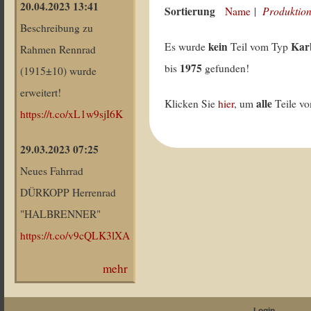
20.04.2023 13:41
Sortierung
Produktion
Name
|
Beschreibung zu
kein
Kar
Es wurde
Teil vom Typ
Rahmen Rennrad
1975
bis
gefunden!
(1915±10) wurde
erweitert!
alle
Klicken Sie
hier
, um
Teile v
https://t.co/xL1w9sjI6K
29.03.2023 07:25
Neues Fahrrad
DÜRKOPP Herrenrad
"HALBRENNER"
https://t.co/v9cQLK3lXA
mehr