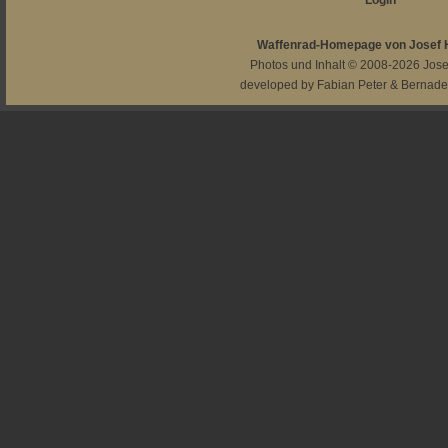
Login
Waffenrad-Homepage von Josef
Photos und Inhalt © 2008-2026
Jos
developed by
Fabian Peter
&
Bernade