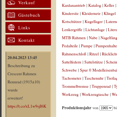
Verkauf
Kardanantrieb
|
Katalog
|
Keller
Kindersitz
|
Kleidernetz
|
Klingel
Gästebuch
Kotschützer
|
Kugellager
|
Latern
Links
Lenkergriffe
|
Lichtanlage
|
Liter
MTB Rahmen
|
Nabe
|
Nagelfän
Kontakt
Pedalteile
|
Pumpe
|
Pumpenhalte
Rahmenschloß
|
Ritzel
|
Rücklich
20.04.2023 13:45
Sattelfedern
|
Sattelstütze
|
Schein
Beschreibung zu
Schwebe
|
Spur 0 Modelleisenb
Crescent Rahmen
Tachometer
|
Taschenuhr
|
Tretla
Rennrad (1915±10)
Trommelbremse
|
Truppenrad
|
T
wurde
Werkzeug
|
Werkzeugtasche
|
Wul
erweitert!
https://t.co/xL1w9sjI6K
Produktionsjahr
von
b