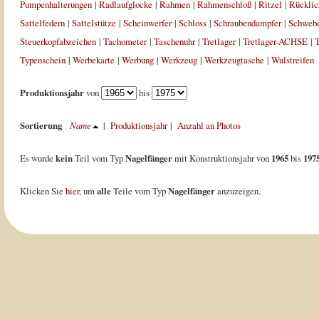
Pumpenhalterungen
|
Radlaufglocke
|
Rahmen
|
Rahmenschloß
|
Ritzel
|
Rücklic
Sattelfedern
|
Sattelstütze
|
Scheinwerfer
|
Schloss
|
Schraubendampfer
|
Schweb
Steuerkopfabzeichen
|
Tachometer
|
Taschenuhr
|
Tretlager
|
Tretlager-ACHSE
|
T
Typenschein
|
Werbekarte
|
Werbung
|
Werkzeug
|
Werkzeugtasche
|
Wulstreifen
Produktionsjahr
von
bis
Sortierung
Name
|
Produktionsjahr
|
Anzahl an Photos
Es wurde
kein
Teil vom Typ
Nagelfänger
mit Konstruktionsjahr von
1965
bis
197
Klicken Sie
hier
, um
alle
Teile vom Typ
Nagelfänger
anzuzeigen.