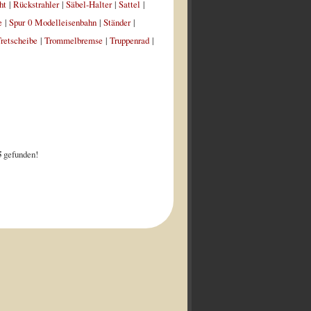
ht
|
Rückstrahler
|
Säbel-Halter
|
Sattel
|
e
|
Spur 0 Modelleisenbahn
|
Ständer
|
retscheibe
|
Trommelbremse
|
Truppenrad
|
5
gefunden!