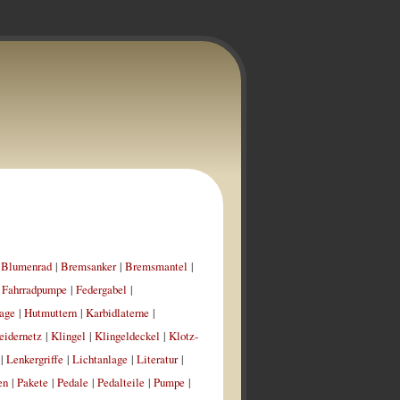
|
Blumenrad
|
Bremsanker
|
Bremsmantel
|
|
Fahrradpumpe
|
Federgabel
|
age
|
Hutmuttern
|
Karbidlaterne
|
eidernetz
|
Klingel
|
Klingeldeckel
|
Klotz-
|
Lenkergriffe
|
Lichtanlage
|
Literatur
|
en
|
Pakete
|
Pedale
|
Pedalteile
|
Pumpe
|