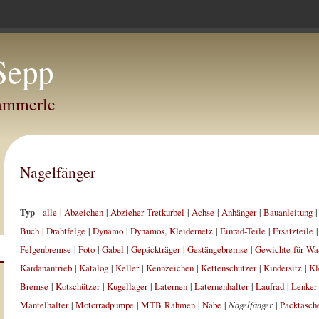
Sepp
Hammerle
Nagelfänger
Typ
alle
|
Abzeichen
|
Abzieher Tretkurbel
|
Achse
|
Anhänger
|
Bauanleitung
Buch
|
Drahtfelge
|
Dynamo
|
Dynamos, Kleidernetz
|
Einrad-Teile
|
Ersatzteile
Felgenbremse
|
Foto
|
Gabel
|
Gepäckträger
|
Gestängebremse
|
Gewichte für Wa
Kardanantrieb
|
Katalog
|
Keller
|
Kennzeichen
|
Kettenschützer
|
Kindersitz
|
Kl
Bremse
|
Kotschützer
|
Kugellager
|
Laternen
|
Laternenhalter
|
Laufrad
|
Lenker
Mantelhalter
|
Motorradpumpe
|
MTB Rahmen
|
Nabe
|
Nagelfänger
|
Packtasch