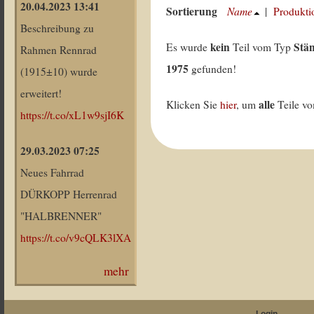
20.04.2023 13:41
Sortierung
Name
|
Produkti
Beschreibung zu
kein
Stä
Es wurde
Teil vom Typ
Rahmen Rennrad
1975
gefunden!
(1915±10) wurde
erweitert!
alle
Klicken Sie
hier
, um
Teile v
https://t.co/xL1w9sjI6K
29.03.2023 07:25
Neues Fahrrad
DÜRKOPP Herrenrad
"HALBRENNER"
https://t.co/v9cQLK3lXA
mehr