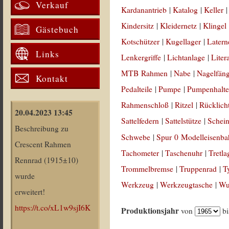
Verkauf
Kardanantrieb
|
Katalog
|
Keller
Kindersitz
|
Kleidernetz
|
Klingel
Gästebuch
Kotschützer
|
Kugellager
|
Latern
Links
Lenkergriffe
|
Lichtanlage
|
Liter
MTB Rahmen
|
Nabe
|
Nagelfän
Kontakt
Pedalteile
|
Pumpe
|
Pumpenhalte
Rahmenschloß
|
Ritzel
|
Rücklich
20.04.2023 13:45
Sattelfedern
|
Sattelstütze
|
Schein
Beschreibung zu
Schwebe
|
Spur 0 Modelleisenb
Crescent Rahmen
Tachometer
|
Taschenuhr
|
Tretla
Rennrad (1915±10)
Trommelbremse
|
Truppenrad
|
T
wurde
Werkzeug
|
Werkzeugtasche
|
Wul
erweitert!
https://t.co/xL1w9sjI6K
Produktionsjahr
von
b