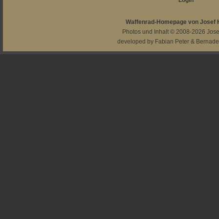
Login
Waffenrad-Homepage von Josef
Photos und Inhalt © 2008-2026
Jos
developed by
Fabian Peter
&
Bernade