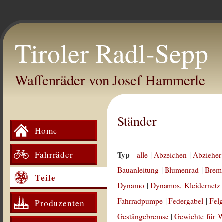
Tiroler Radl-Sepp
Waffenräder von Josef Hammerle
Ständer
Home
Fahrräder
Typ
alle
|
Abzeichen
|
Abzieher
Bauanleitung
|
Blumenrad
|
Brem
Teile
Dynamo
|
Dynamos, Kleidernetz
Fahrradpumpe
|
Federgabel
|
Fel
Produzenten
Gestängebremse
|
Gewichte für 