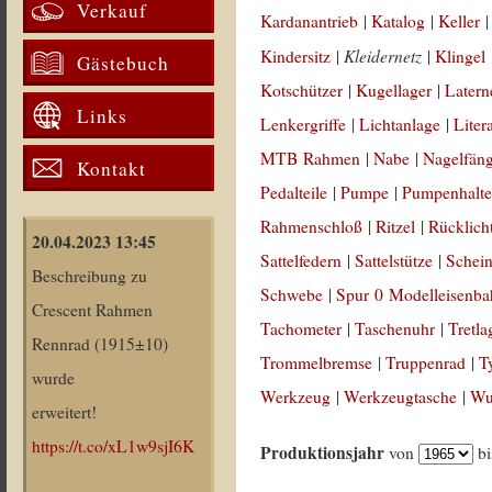
Verkauf
Kardanantrieb
|
Katalog
|
Keller
Kleidernetz
Kindersitz
|
|
Klingel
Gästebuch
Kotschützer
|
Kugellager
|
Latern
Links
Lenkergriffe
|
Lichtanlage
|
Liter
MTB Rahmen
|
Nabe
|
Nagelfän
Kontakt
Pedalteile
|
Pumpe
|
Pumpenhalte
Rahmenschloß
|
Ritzel
|
Rücklich
20.04.2023 13:45
Sattelfedern
|
Sattelstütze
|
Schein
Beschreibung zu
Schwebe
|
Spur 0 Modelleisenb
Crescent Rahmen
Tachometer
|
Taschenuhr
|
Tretla
Rennrad (1915±10)
Trommelbremse
|
Truppenrad
|
T
wurde
Werkzeug
|
Werkzeugtasche
|
Wul
erweitert!
https://t.co/xL1w9sjI6K
Produktionsjahr
von
b