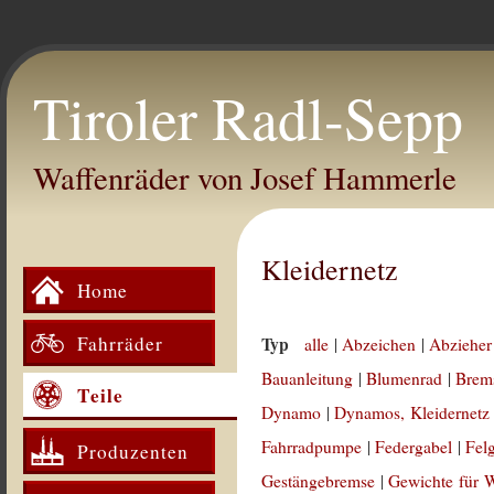
Tiroler Radl-Sepp
Waffenräder von Josef Hammerle
Kleidernetz
Home
Fahrräder
Typ
alle
|
Abzeichen
|
Abzieher
Bauanleitung
|
Blumenrad
|
Brem
Teile
Dynamo
|
Dynamos, Kleidernetz
Fahrradpumpe
|
Federgabel
|
Fel
Produzenten
Gestängebremse
|
Gewichte für 