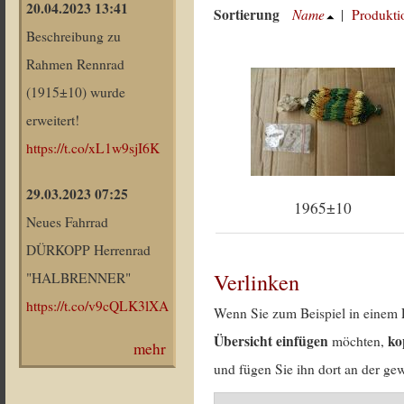
20.04.2023 13:41
Sortierung
Name
|
Produkti
Beschreibung zu
Rahmen Rennrad
(1915±10) wurde
erweitert!
https://t.co/xL1w9sjI6K
29.03.2023 07:25
1965±10
Neues Fahrrad
DÜRKOPP Herrenrad
Verlinken
"HALBRENNER"
https://t.co/v9cQLK3lXA
Wenn Sie zum Beispiel in einem 
Übersicht einfügen
ko
möchten,
mehr
und fügen Sie ihn dort an der gew