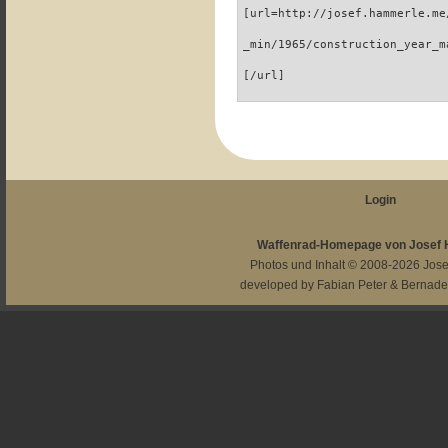
[url=http://josef.hammerle.me
_min/1965/construction_year_m
[/url]
Login
Waffenrad-Homepage von Josef
Photos und Inhalt © 2008-2026
Jos
developed by
Fabian Peter
&
Bernade