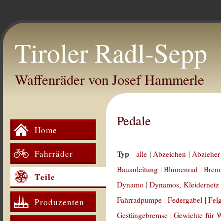
Tiroler Radl-Sepp
Waffenräder von Josef Hammerle
Pedale
Home
Fahrräder
Typ
alle
|
Abzeichen
|
Abzieher
Bauanleitung
|
Blumenrad
|
Brem
Teile
Dynamo
|
Dynamos, Kleidernetz
Fahrradpumpe
|
Federgabel
|
Fel
Produzenten
Gestängebremse
|
Gewichte für 