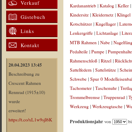
Verkauf
Kardanantrieb
|
Katalog
|
Keller
Kindersitz
|
Kleidernetz
|
Klingel
Gästebuch
Kotschützer
|
Kugellager
|
Latern
Links
Lenkergriffe
|
Lichtanlage
|
Liter
MTB Rahmen
|
Nabe
|
Nagelfän
Kontakt
Pedalteile
|
Pumpe
|
Pumpenhalte
Rahmenschloß
|
Ritzel
|
Rücklich
20.04.2023 13:45
Sattelfedern
|
Sattelstütze
|
Schein
Beschreibung zu
Schwebe
|
Spur 0 Modelleisenb
Crescent Rahmen
Tachometer
|
Taschenuhr
|
Tretla
Rennrad (1915±10)
Trommelbremse
|
Truppenrad
|
T
wurde
Werkzeug
|
Werkzeugtasche
|
Wul
erweitert!
https://t.co/xL1w9sjI6K
Produktionsjahr
von
b