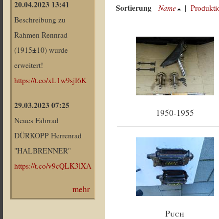
20.04.2023 13:41
Sortierung
Name
|
Produkti
Beschreibung zu
Rahmen Rennrad
(1915±10) wurde
erweitert!
https://t.co/xL1w9sjI6K
29.03.2023 07:25
1950-1955
Neues Fahrrad
DÜRKOPP Herrenrad
"HALBRENNER"
https://t.co/v9cQLK3lXA
mehr
Puch