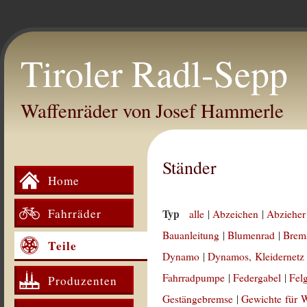
Tiroler Radl-Sepp
Waffenräder von Josef Hammerle
Ständer
Home
Fahrräder
Typ
alle
|
Abzeichen
|
Abzieher
Bauanleitung
|
Blumenrad
|
Brem
Teile
Dynamo
|
Dynamos, Kleidernetz
Fahrradpumpe
|
Federgabel
|
Fel
Produzenten
Gestängebremse
|
Gewichte für 