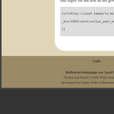
und fügen Sie ihn dort an der gew
[url=http://josef.hammerle.me
_min/1950/construction_year_m
l]
Login
Waffenrad-Homepage von Josef
Photos und Inhalt © 2008-2026
Jos
developed by
Fabian Peter
&
Bernade