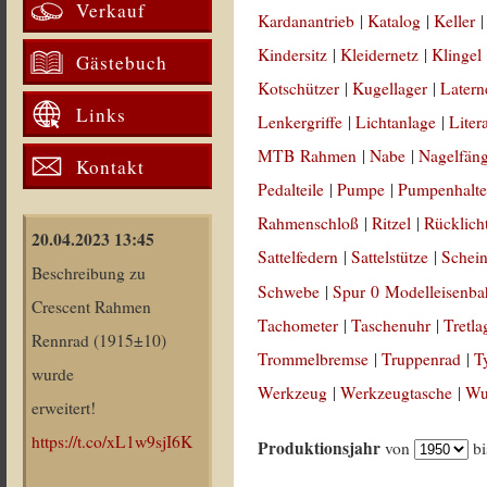
Verkauf
Kardanantrieb
|
Katalog
|
Keller
Kindersitz
|
Kleidernetz
|
Klingel
Gästebuch
Kotschützer
|
Kugellager
|
Latern
Links
Lenkergriffe
|
Lichtanlage
|
Liter
MTB Rahmen
|
Nabe
|
Nagelfän
Kontakt
Pedalteile
|
Pumpe
|
Pumpenhalte
Rahmenschloß
|
Ritzel
|
Rücklich
20.04.2023 13:45
Sattelfedern
|
Sattelstütze
|
Schein
Beschreibung zu
Schwebe
|
Spur 0 Modelleisenb
Crescent Rahmen
Tachometer
|
Taschenuhr
|
Tretla
Rennrad (1915±10)
Trommelbremse
|
Truppenrad
|
T
wurde
Werkzeug
|
Werkzeugtasche
|
Wul
erweitert!
https://t.co/xL1w9sjI6K
Produktionsjahr
von
b