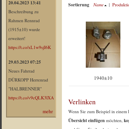
20.04.2023 13:41
Sortierung
Name
|
Produkti
Beschreibung zu
Rahmen Rennrad
(1915±10) wurde
erweitert!
https://t.co/xL1w9sjI6K
29.03.2023 07:25
Neues Fahrrad
1940±10
DÜRKOPP Herrenrad
"HALBRENNER"
https://t.co/v9cQLK3lXA
Verlinken
mehr
Wenn Sie zum Beispiel in einem 
Übersicht einfügen
ko
möchten,