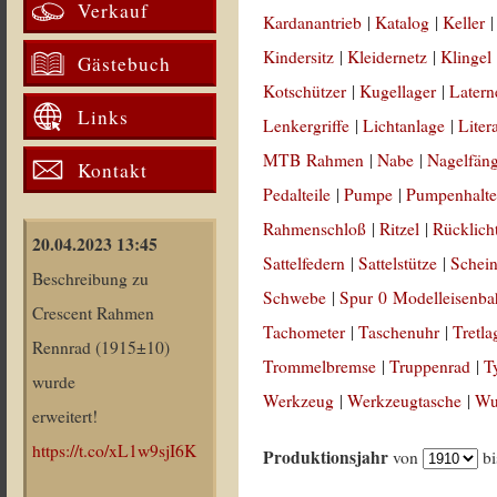
Verkauf
Kardanantrieb
|
Katalog
|
Keller
Kindersitz
|
Kleidernetz
|
Klingel
Gästebuch
Kotschützer
|
Kugellager
|
Latern
Links
Lenkergriffe
|
Lichtanlage
|
Liter
MTB Rahmen
|
Nabe
|
Nagelfän
Kontakt
Pedalteile
|
Pumpe
|
Pumpenhalte
Rahmenschloß
|
Ritzel
|
Rücklich
20.04.2023 13:45
Sattelfedern
|
Sattelstütze
|
Schein
Beschreibung zu
Schwebe
|
Spur 0 Modelleisenb
Crescent Rahmen
Tachometer
|
Taschenuhr
|
Tretla
Rennrad (1915±10)
Trommelbremse
|
Truppenrad
|
T
wurde
Werkzeug
|
Werkzeugtasche
|
Wul
erweitert!
https://t.co/xL1w9sjI6K
Produktionsjahr
von
b