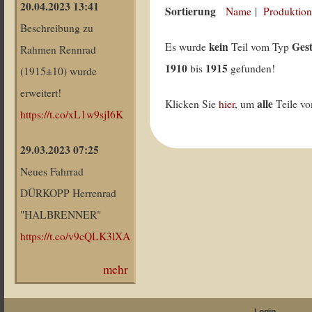
20.04.2023 13:41
Sortierung
Name
|
Produktion
Beschreibung zu
kein
Ges
Es wurde
Teil vom Typ
Rahmen Rennrad
1910
1915
bis
gefunden!
(1915±10) wurde
erweitert!
alle
Klicken Sie
hier
, um
Teile v
https://t.co/xL1w9sjI6K
29.03.2023 07:25
Neues Fahrrad
DÜRKOPP Herrenrad
"HALBRENNER"
https://t.co/v9cQLK3lXA
mehr