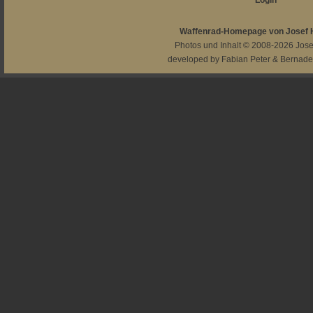
Login
Waffenrad-Homepage von Josef
Photos und Inhalt © 2008-2026
Jos
developed by
Fabian Peter
&
Bernade