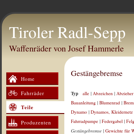
Tiroler Radl-Sepp
Waffenräder von Josef Hammerle
Gestängebremse
Home
Fahrräder
Typ
alle
|
Abzeichen
|
Abzieher
Bauanleitung
|
Blumenrad
|
Brem
Teile
Dynamo
|
Dynamos, Kleidernetz
Fahrradpumpe
|
Federgabel
|
Fel
Produzenten
Gestängebremse
|
Gewichte für 