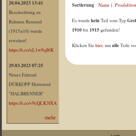
20.04.2023 13:41
Sortierung
Produktion
Name
|
Beschreibung zu
kein
Ges
Es wurde
Teil vom Typ
Rahmen Rennrad
1910
1915
bis
gefunden!
(1915±10) wurde
erweitert!
alle
Klicken Sie
hier
, um
Teile v
https://t.co/xL1w9sjI6K
29.03.2023 07:25
Neues Fahrrad
DÜRKOPP Herrenrad
"HALBRENNER"
https://t.co/v9cQLK3lXA
mehr