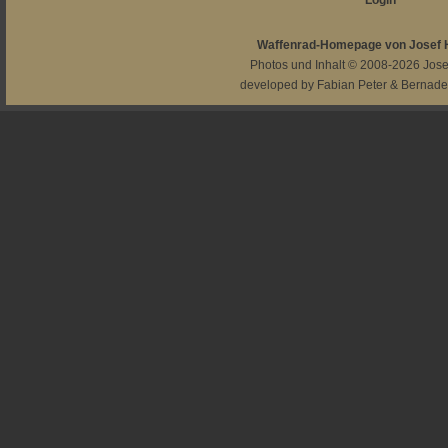
Login
Waffenrad-Homepage von Josef
Photos und Inhalt © 2008-2026
Jos
developed by
Fabian Peter
&
Bernade