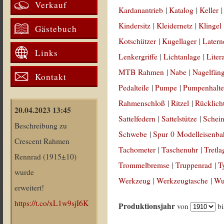
Verkauf
Kardanantrieb
|
Katalog
|
Keller
Kindersitz
|
Kleidernetz
|
Klingel
Gästebuch
Kotschützer
|
Kugellager
|
Latern
Links
Lenkergriffe
|
Lichtanlage
|
Liter
MTB Rahmen
|
Nabe
|
Nagelfän
Kontakt
Pedalteile
|
Pumpe
|
Pumpenhalte
Rahmenschloß
|
Ritzel
|
Rücklich
20.04.2023 13:45
Sattelfedern
|
Sattelstütze
|
Schein
Beschreibung zu
Schwebe
|
Spur 0 Modelleisenb
Crescent Rahmen
Tachometer
|
Taschenuhr
|
Tretla
Rennrad (1915±10)
Trommelbremse
|
Truppenrad
|
T
wurde
Werkzeug
|
Werkzeugtasche
|
Wul
erweitert!
https://t.co/xL1w9sjI6K
Produktionsjahr
von
b