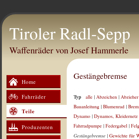
Tiroler Radl-Sepp
Waffenräder von Josef Hammerle
Gestängebremse
Home
Fahrräder
Typ
alle
|
Abzeichen
|
Abzieher
Bauanleitung
|
Blumenrad
|
Brem
Teile
Dynamo
|
Dynamos, Kleidernetz
Fahrradpumpe
|
Federgabel
|
Fel
Produzenten
Gestängebremse
|
Gewichte für 